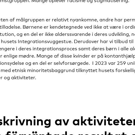
omstgruppen. Mange oplever racisme og stigmatisering.
eten af målgruppen er relativt nyankomne, andre har pe
illadelse
.
Børnene er kendetegnede ved ikke at være i ord
tution, og en del er ikke alderssvarende i deres udvikling, 
i husets Integrationsvuggestue. Derudover har vi tilbud til 
ængere i deres integrationsproces samt deres børn i alle al
 enlige mødre. Mange af disse kvinder er på kontanthjælp
ionsydelse og en del er selvforsørgede. I 2023 var 259 uni
med etnisk minoritetsbaggrund tilknyttet husets forskelli
r og aktiviteter.
krivning av aktivitete