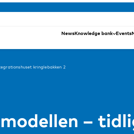
News
Knowledge bank
Events
tegrationshuset kringlebakken 2
modellen – tidli