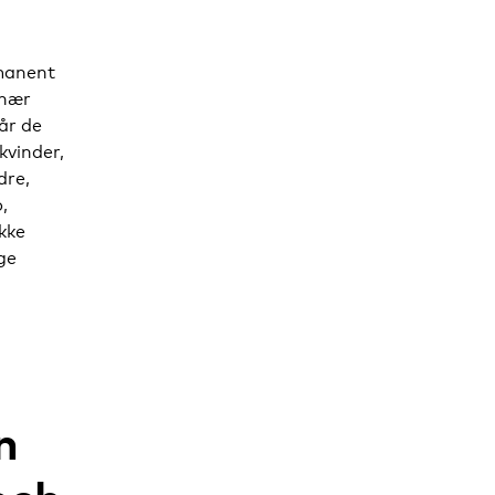
rmanent
inær
når de
kvinder,
dre,
,
kke
ge
n