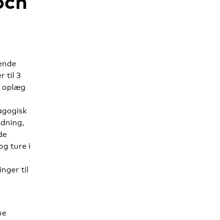
och
rende
 til 3
, oplæg
agogisk
edning,
de
og ture i
inger til
ue