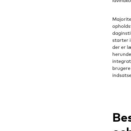
lavindk
Majorit
opholdst
daginsti
starter 
der er l
herunder
integrat
brugere 
indsatse
Bes