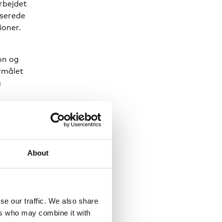
rbejdet
iserede
ioner.
on og
rmålet
g
vinder
About
f
se our traffic. We also share
ers who may combine it with