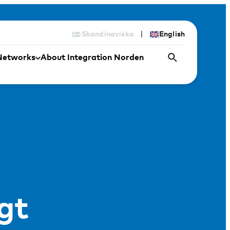
|
Skandinaviska
English
Networks
About Integration Norden
gt