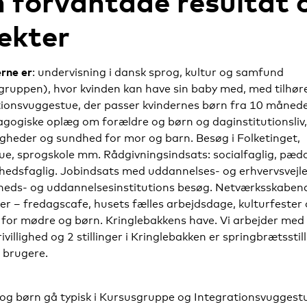
 förväntade resultat 
ekter
rne er
: undervisning i dansk sprog, kultur og samfund
gruppen), hvor kvinden kan have sin baby med, med tilhø
ionsvuggestue, der passer kvindernes børn fra 10 måneder
agogiske oplæg om forældre og børn og daginstitutionsliv
gheder og sundhed for mor og barn. Besøg i Folketinget,
ue, sprogskole mm. Rådgivningsindsats: socialfaglig, pæd
hedsfaglig. Jobindsats med uddannelses- og erhvervsvejl
heds- og uddannelsesinstitutions besøg. Netværksskaben
ter – fredagscafe, husets fælles arbejdsdage, kulturfester 
 for mødre og børn. Kringlebakkens have. Vi arbejder med
ivillighed og 2 stillinger i Kringlebakken er springbrætsstill
e brugere.
 og børn gå typisk i Kursusgruppe og Integrationsvuggest