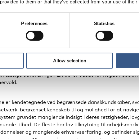
 provided to them or that they’ve collected from your use of their
lgrupp
Preferences
Statistics
pen er marginaliserede kvinder med etnisk minoritetsbag
livspositioner enten familiesammenførte eller flygtninge i
 og deres børn i alderen 0-3 år. Kvinderne rummes ikke i 
rende kommunale indsatser, da de er ægtefælleforsørgede
Allow selection
ende, er på barsel eller har sociale, psykiske eller
mæssige udfordringer. En del er udsat for negativ social 
nervold.
ne er kendetegnede ved begrænsede danskkundskaber, sv
netværk, begrænset kendskab til og mulighed for at naviger
ystem grundet manglende indsigt i deres rettigheder, lov
nale tilbud. De fleste har lav tilknytning til arbejdsmark
dannelser og manglende erhvervserfaring, og befinder sig