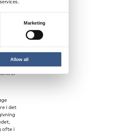
 services.
Marketing
grund i
 alderen
de
 og
Allow all
kontrol
age
e i det
givning
edet,
 ofte i