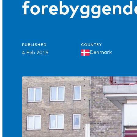
forebyggende
PUBLISHED
COUNTRY
Denmark
4 Feb 2019