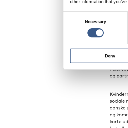
other information that you’ve
Må
Consent
Necessary
Selection
Målgrup
udsatte 
20-50 år
eksiste
Deny
hjemmegå
helbreds
og part
Kvinder
sociale 
danske s
og kommu
korte ud