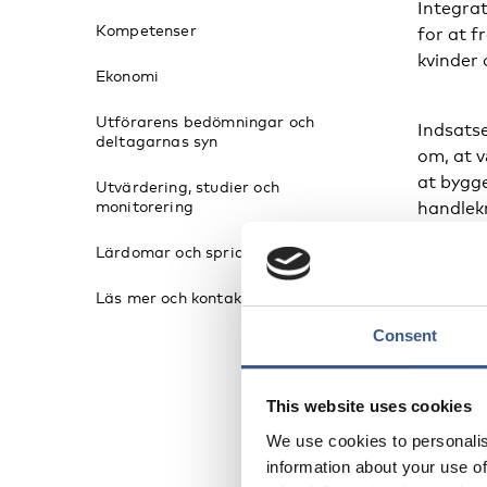
Integra
Kompetenser
for at 
kvinder 
Ekonomi
Utförarens bedömningar och
Indsatse
deltagarnas syn
om, at v
at bygge
Utvärdering, studier och
monitorering
handlekr
Lärdomar och spridning
Kringleb
Läs mer och kontaktinformation
helheds
Kringleb
Consent
og en an
boligom
This website uses cookies
beboerne
We use cookies to personalis
information about your use of