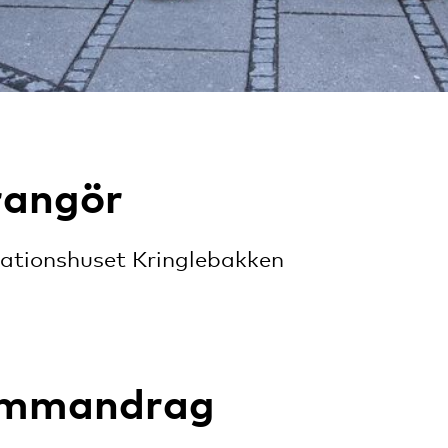
rangör
rationshuset Kringlebakken
mmandrag