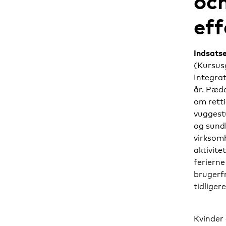
och
eff
Indsatse
(Kursus
Integrat
år. Pæd
om retti
vuggest
og sund
virksom
aktivite
ferierne
brugerfr
tidliger
Kvinder