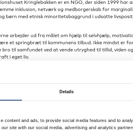
tionshuset Kringlebakken er en NGO, der siden 1999 har a
fremme inklusion, netværk og medborgerskab for marginal
og børn med etnisk minoritetsbaggrund i udsatte livsposit
rne arbejder ud fra målet om hjælp til selvhjælp, motivati
ære et springbræt til kommunens tilbud. Ikke mindst er fo
 bro til samfundet ved at vende utryghed til tillid, viden o
aft i eget liv.
akke-modellen arbejder ud fra tidlige, forebyggende og
orienterede integrationsindsatser fra spædbørnsalderen.
akken er ligeledes fortaler for og med etniske minoritetsk
Details
erkendt videns-aktør. Organisationen ligger i et udsat
råde i det københavnske Nordvest kvarter, hvor ca. 60% a
 har ikke-vestlig baggrund.
e content and ads, to provide social media features and to analy
 our site with our social media, advertising and analytics partn