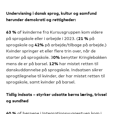
Undervisning i dansk sprog, kultur og samfund
herunder demokrati og rettigheder:
63 %
af kvinderne fra Kursusgruppen kom videre
21 %
på sprogskole eller i arbejde i 2023. (
på
42%
sprogskole og
på arbejde/tilbage på arbejde.)
Kvinder springer et eller flere trin over, når de
0%
starter på sprogskole. 3
benytter Kringlebakken
12%
mens de er på barsel.
har mistet retten til
danskuddannelse på sprogskole. Indsatsen sikrer
sprogtilegnelse til kvinder, der har mistet retten til
sprogskole, samt kvinder på barsel.
Tidlig indsats – styrker udsatte børns læring, trivsel
og sundhed
60 %
af børnene i Integrationsvuggestuen kom i