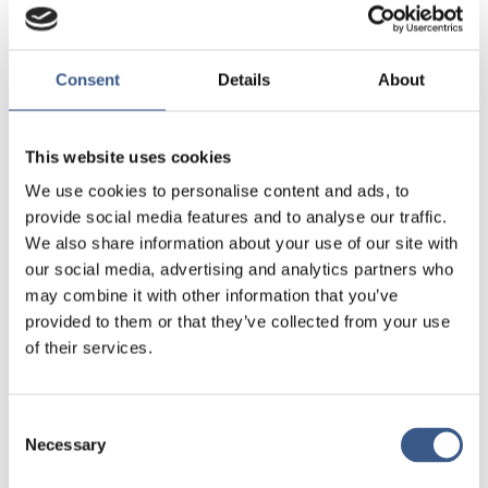
consider home away from home. I
will always be grateful for the love
and care shown especially to
Consent
Details
About
Daniel in Børnestuen. I saw him
flourish and grow in confidence
This website uses cookies
within a very short space of time.
We use cookies to personalise content and ads, to
The love he received was
provide social media features and to analyse our traffic.
overwhelming. It really ment the
We also share information about your use of our site with
world to me. You guys are so
our social media, advertising and analytics partners who
amazing and are really doing a
may combine it with other information that you’ve
provided to them or that they’ve collected from your use
lifechanging job. Please know that
of their services.
what you do in Kringlebakken is
more than a job. You are literally
Consent
saving and changing lives with is
Necessary
Selection
highly laudable.