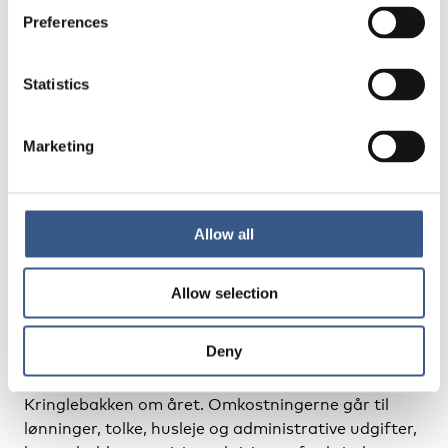
–
Kvinde fra Kringlebakken.
Preferences
Statistics
Marketing
Ekonomi
Integrationshuset Kringlebakken har en
Allow all
driftoverenskomst med Københanvs Kommunes
Socialforvaltning, der dækker husets kernedrift.
Andre indtægtskilder: fonde og puljer til nye
Allow selection
projekter, medlemsindtægter, donationer og
indtægt fra salg af bøger udgivet af Kringlebakken.
Deny
Det koster omkring 3 millioner at drive
Kringlebakken om året. Omkostningerne går til
lønninger, tolke, husleje og administrative udgifter,