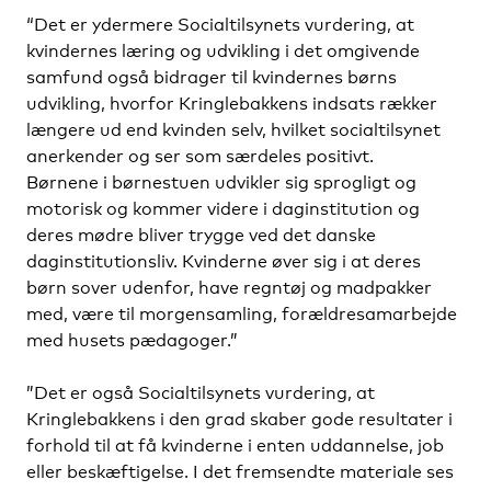
“Det er ydermere Socialtilsynets vurdering, at
kvindernes læring og udvikling i det omgivende
samfund også bidrager til kvindernes børns
udvikling, hvorfor Kringlebakkens indsats rækker
længere ud end kvinden selv, hvilket socialtilsynet
anerkender og ser som særdeles positivt.
Børnene i børnestuen udvikler sig sprogligt og
motorisk og kommer videre i daginstitution og
deres mødre bliver trygge ved det danske
daginstitutionsliv. Kvinderne øver sig i at deres
børn sover udenfor, have regntøj og madpakker
med, være til morgensamling, forældresamarbejde
med husets pædagoger.”
”Det er også Socialtilsynets vurdering, at
Kringlebakkens i den grad skaber gode resultater i
forhold til at få kvinderne i enten uddannelse, job
eller beskæftigelse. I det fremsendte materiale ses