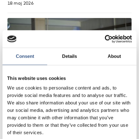
18 maj 2026
Consent
Details
About
This website uses cookies
We use cookies to personalise content and ads, to
provide social media features and to analyse our traffic.
We also share information about your use of our site with
Arbete
Jämställdhet
our social media, advertising and analytics partners who
may combine it with other information that you’ve
New project: Immigrant Women’s Labour Market
provided to them or that they’ve collected from your use
Incorporation in the Nordic Countries
of their services.