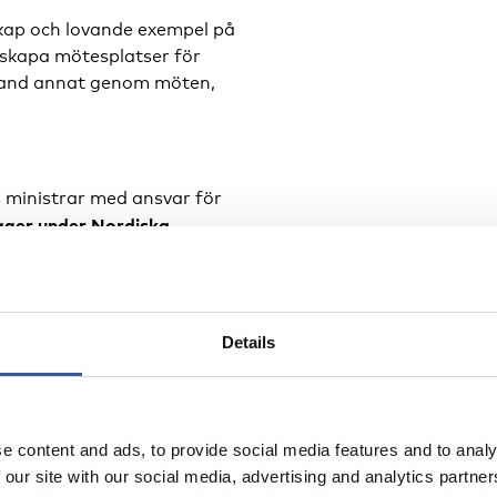
skap och lovande exempel på
l skapa mötesplatser för
bland annat genom möten,
 ministrar med ansvar för
igger under Nordiska
dscenter
.
Details
 nordiskt nav för utveckling och
tar upp integration kopplat till flera delar av
insatser och demografi. Vi presenterar
e content and ads, to provide social media features and to analy
rationens effekter och lärande exempel.
drag av Nordiska ministerrådet att ansvara för
 our site with our social media, advertising and analytics partn
ätverkande
ordisk och internationell migrationspolitik