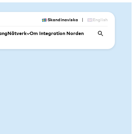
|
Skandinaviska
English
ang
Nätverk
Om Integration Norden