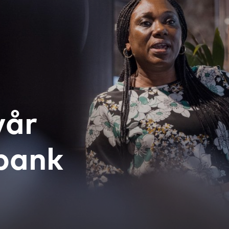
vår
bank