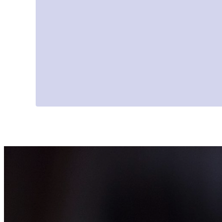
att bo och arbeta över de nordiska gränserna.
Integration Norden fungerar också som en nor
samarbete. Genom publikationer, expertnätver
initiativet samarbete mellan myndigheter, forskar
bidrar till gemensamma nordiska lösningar.
Integration Norden strävar efter att bidra till
fram och sprida kunskap om invandrares och der
Genom att lyfta fram faktorer som påverkar mö
samhällsdeltagande och arbetsliv främjar platt
över generationsgränserna.
Tillsammans bidrar dessa insatser till en mer 
socialt hållbar nordisk region, i linje med den n