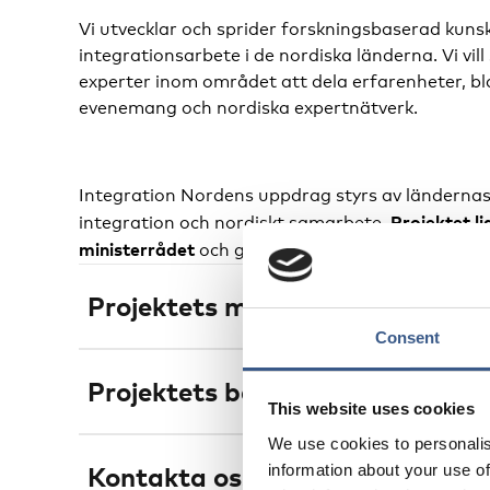
Vi utvecklar och sprider forskningsbaserad kun
integrationsarbete i de nordiska länderna. Vi vil
experter inom området att dela erfarenheter, 
evenemang och nordiska expertnätverk.
Integration Nordens uppdrag styrs av ländernas
Projektet l
integration och nordiskt samarbete.
ministerrådet
Nordens välfär
och genomförs av
Projektets mål och syften
Consent
Projektet fungerar som en kunskapsbank och ett
Projektets bakgrund
erfarenhetsutbyte inom integrationsområdet. Vi 
This website uses cookies
samhällslivet: arbetsmarknad, boende, sociala 
We use cookies to personalis
jämförelser mellan länderna, forskning om mig
Hösten 2016 fick Nordens välfärdscenter i upp
information about your use of
Kontakta oss för support och n
Dessutom samlar vi de senaste nyheterna inom n