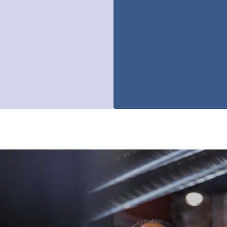
disk plattform för kunskapsutbyte och
k, konferenser och webbseminarier främjar
e och aktörer i det civila samhället, vilket
 långsiktig social sammanhållning genom att ta
as barns levnadsvillkor och inkludering.
jligheterna inom utbildning,
formen lika möjligheter och hållbara resultat
integrerad, inkluderande, motståndskraftig och
ordiska visionen för 2030.