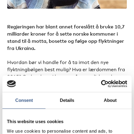
Regjeringen har blant annet foreslått å bruke 10,7
milliarder kroner for å sette norske kommuner i
stand til å motta, bosette og følge opp flyktninger
fra Ukraina.
Hvordan bør vi handle for å ta imot den nye
flyktningbølgen best mulig? Hva er lærdommen fra
2015? Og hva kan vi lære av våre nordiske naboer
når det gjelder bosted, språkopplæring, mottak av
enslige barn, og barn i familier?
Consent
Details
About
Velkommen til debatt om de nordiske lærdommene
fra flyktningsituasjonen i 2015. Hør om hvordan vi
kan forbedre mottaksstrukturen ved å se hva som
This website uses cookies
har vist seg å fungere og hva som ikke fungerte hos
We use cookies to personalise content and ads, to