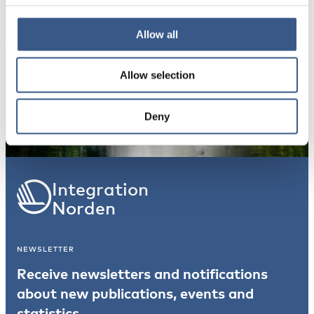
Your information will not be shared with third
parties. For more information, please read our
Privacy Policy
.
Allow all
Allow selection
Subscribe
*Non-optional
Deny
Integration
Norden
NEWSLETTER
Receive newsletters and notifications
about new publications, events and
statistics.