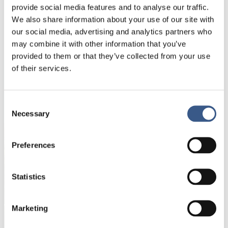
våre nordiske naboer. Under debatten presenterer
provide social media features and to analyse our traffic.
vi en ny forskningsrapport som blant annet trekker
We also share information about your use of our site with
frem politiske anbefalinger skreddersydd til en
our social media, advertising and analytics partners who
norsk kontekst.
may combine it with other information that you’ve
provided to them or that they’ve collected from your use
of their services.
NEWSLETTER
Consent
Receive newsletters and notifications about
Necessary
Selection
new publications, events and statistics.
Preferences
Name *
Statistics
E-mail *
Marketing