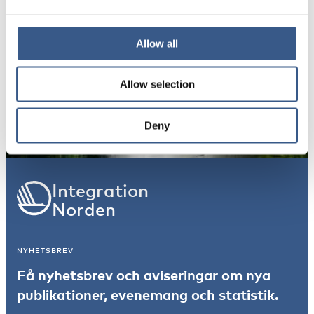
Dina uppgifter kommer inte att delas med tredje
part. För mer information, läs vår
Integritetspolicy
.
Allow all
Allow selection
Prenumerera
*Obligatoriskt
Deny
Integration
Norden
NYHETSBREV
Få nyhetsbrev och aviseringar om nya
publikationer, evenemang och statistik.