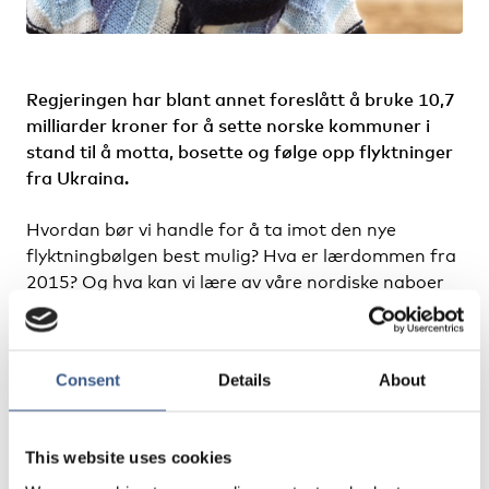
Regjeringen har blant annet foreslått å bruke 10,7
milliarder kroner for å sette norske kommuner i
stand til å motta, bosette og følge opp flyktninger
fra Ukraina.
Hvordan bør vi handle for å ta imot den nye
flyktningbølgen best mulig? Hva er lærdommen fra
2015? Og hva kan vi lære av våre nordiske naboer
når det gjelder bosted, språkopplæring, mottak av
enslige barn, og barn i familier?
Consent
Details
About
Velkommen til debatt om de nordiske lærdommene
fra flyktningsituasjonen i 2015. Hør om hvordan vi
kan forbedre mottaksstrukturen ved å se hva som
This website uses cookies
har vist seg å fungere og hva som ikke fungerte hos