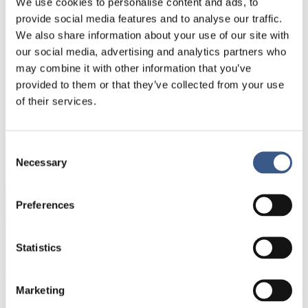
våre nordiske naboer. Under debatten presenterer
We use cookies to personalise content and ads, to
vi en ny forskningsrapport som blant annet trekker
provide social media features and to analyse our traffic.
frem politiske anbefalinger skreddersydd til en
We also share information about your use of our site with
norsk kontekst.
our social media, advertising and analytics partners who
may combine it with other information that you’ve
provided to them or that they’ve collected from your use
of their services.
NYHETSBREV
Få nyhetsbrev och aviseringar om nya
Consent
Necessary
publikationer, evenemang och statistik.
Selection
Preferences
Namn *
Statistics
E-mail *
Marketing