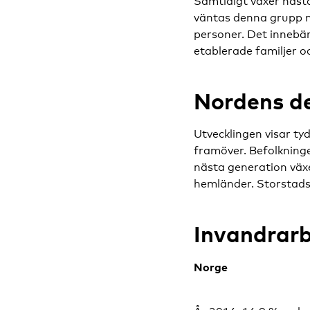
Samtidigt växer nästa
väntas denna grupp nä
personer. Det innebä
etablerade familjer o
Nordens d
Utvecklingen visar ty
framöver. Befolkning
nästa generation växe
hemländer. Storstads
Invandrarb
Norge