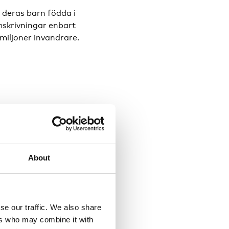
 deras barn födda i
mskrivningar enbart
miljoner invandrare.
invandrarbefolkningen
er för både
turell mångfald möts
About
r 2025, varav 24,5
andrarföräldrar.
se our traffic. We also share
ers who may combine it with