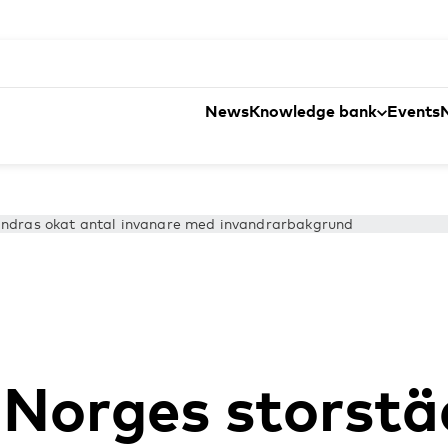
News
Knowledge bank
Events
randras okat antal invanare med invandrarbakgrund
 Norges storstä