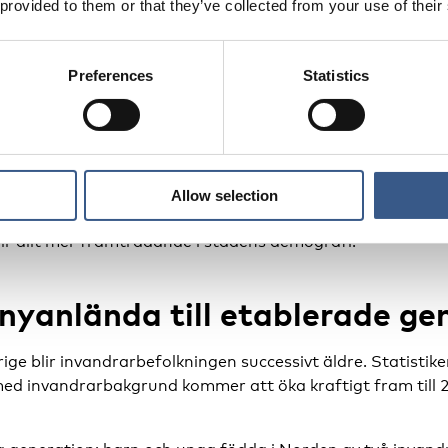
 provided to them or that they’ve collected from your use of their
 visar en liknande utveckling. Här utgjorde invandrare 
r nästan 38 procent av befolkningen år 2025, 28 procent 
med två invandrarföräldrar.
Preferences
Statistics
 svenska städer följer samma mönster, om än i olika takt
rån 14,3 till 16,8 procent mellan år 2016 och 2025, meda
eg från 2,6 till 3,7 procent. I Stavanger och Sandnes öka
rocent och andelen norskfödda med två invandrarföräldrar fr
Allow selection
ender syns också i Göteborg och i Malmö, där befolkninge
ir allt mer framträdande i stadens demografi.
nyanlända till etablerade ge
ge blir invandrarbefolkningen successivt äldre. Statistike
med invandrarbakgrund kommer att öka kraftigt fram till 