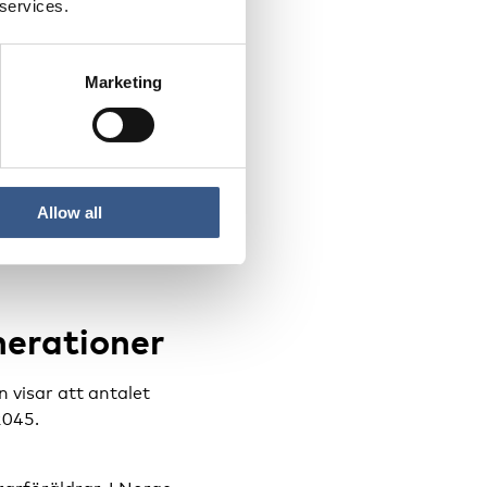
 services.
och svenskfödda med
invandrare och 9,6
Marketing
. I Bergen ökade
n norskfödda med två
de invandrarandelen
ån 3,5 till 5,1
Allow all
n med
nerationer
n visar att antalet
2045.