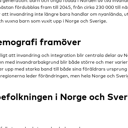
 generation: barn och unga födda i Norden av två invandr
stan fördubblas fram till 2045, från cirka 230 000 till 
r att invandring inte längre bara handlar om nyanlända, 
ch vuxna barn som vuxit upp i Norge och Sverige.
emografi framöver
dligt att invandring och integration blir centrala delar av
en med invandrarbakgrund blir både större och mer varie
r upp med starka band till både sina föräldrars ursprung
regionerna leder förändringen, men hela Norge och Sverig
efolkningen i Norge och Sverig