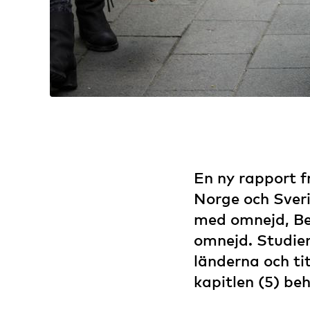
En ny rapport f
Norge och Sveri
med omnejd, Be
omnejd. Studie
länderna och ti
kapitlen (5) be