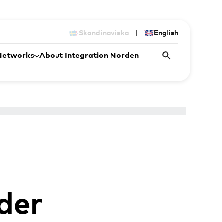
|
Skandinaviska
English
Networks
About Integration Norden
der