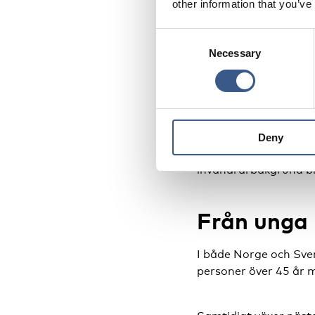
other information that you’ve
Stockholm med omnejd
två invandrarföräldra
Consent
procent svenskfödda 
Necessary
Selection
Även andra norska och
andelen invandrare f
invandrarföräldrar st
från 17,8 till 21,2 p
Deny
procent. Liknande tr
invandrarbakgrund bl
Från unga 
I både Norge och Sveri
personer över 45 år 