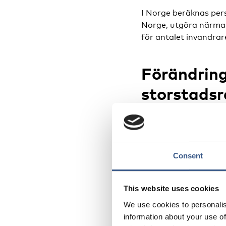
I Norge beräknas per
Norge, utgöra närmar
för antalet invandrar
Förändring
storstadsr
Förändringarna i befo
redan utgör en betyd
invandring och integr
och formas.
Consent
I Oslo med omnejd ha
This website uses cookies
procent var själva in
We use cookies to personalis
information about your use of