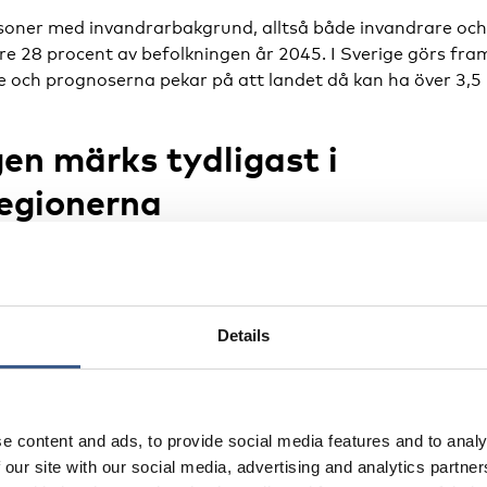
soner med invandrarbakgrund, alltså både invandrare och
e 28 procent av befolkningen år 2045. I Sverige görs fra
e och prognoserna pekar på att landet då kan ha över 3,5 
en märks tydligast i
egionerna
lkningsstrukturen blir allra tydligast i storstäderna där 
ande del. Städerna fungerar här som naturliga knutpunkt
ation – platser där nya generationer, arbetskraft och kul
Details
de nästan en tredjedel av invånarna invandrarbakgrund å
vandrare och 7,6 procent var norskfödda barn med två inv
e content and ads, to provide social media features and to analy
 our site with our social media, advertising and analytics partn