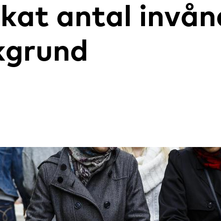
ökat antal invå
kgrund