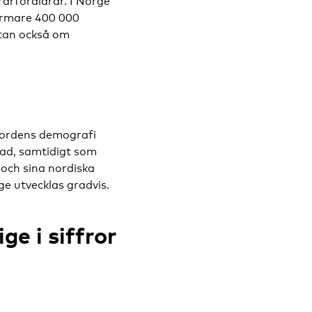
arföräldrar. I Norge
närmare 400 000
utan också om
 Nordens demografi
rad, samtidigt som
 och sina nordiska
e utvecklas gradvis.
e i siffror