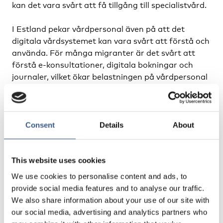
kan det vara svårt att få tillgång till specialistvård.
I Estland pekar vårdpersonal även på att det
digitala vårdsystemet kan vara svårt att förstå och
använda. För många migranter är det svårt att
förstå e-konsultationer, digitala bokningar och
journaler, vilket ökar belastningen på vårdpersonal
som samtidigt hanterar tidsbrist och språkliga
utmaningar.
Vårdpersonal säger också att det behövs bättre
Consent
Details
About
tolknings- och kommunikationsstöd, mer tid med
patienterna och mer resurser inom psykisk vård. De
lyfter även behovet av bättre samordning i vården.
This website uses cookies
I Norge uppmärksammas även hur migranter ofta
We use cookies to personalise content and ads, to
behöver återge sin sjukdomshistoria flera gånger,
provide social media features and to analyse our traffic.
vilket upplevs som stressande.
We also share information about your use of our site with
our social media, advertising and analytics partners who
En lösning som utgår från användarna