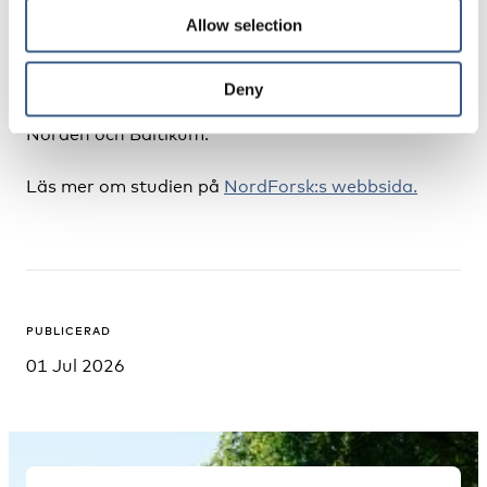
kunna anpassas till andra länder och grupper, och
Allow selection
översättas till flera språk.
Projektet PATHS kan på sikt bidra till en mer jämlik
Deny
och tillgänglig hälso- och sjukvård för migranter i
Norden och Baltikum.
Läs mer om studien på
NordForsk:s webbsida
.
PUBLICERAD
01 Jul 2026