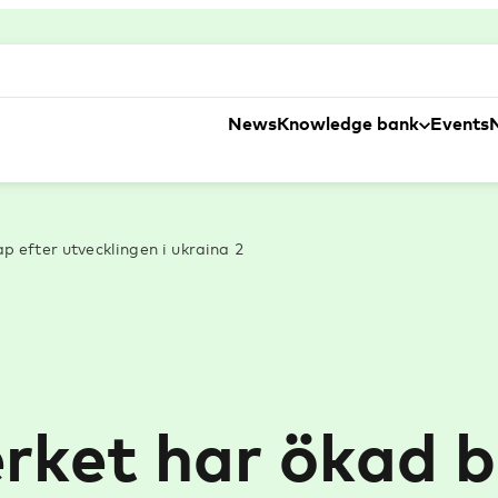
News
Knowledge bank
Events
 efter utvecklingen i ukraina 2
erket har ökad 