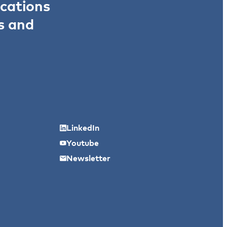
ications
s and
LinkedIn
Youtube
Newsletter