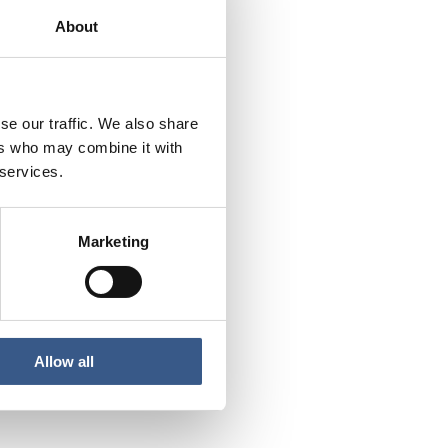
r Magnus Önnestig.
About
n särskild händelse,
arbeta samordnat och
se our traffic. We also share
ers who may combine it with
 services.
änniskor sökt skydd i
kan med andra
ed Myndigheten för
Marketing
Allow all