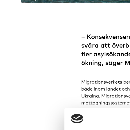
– Konsekvenser
svåra att överb
fler asylsökande
ökning, säger M
Migrationsverkets bed
både inom landet och t
Ukraina. Migrationsv
mottagningssystemet 
– Migrationsverket är
omvärlden. Vid en stö