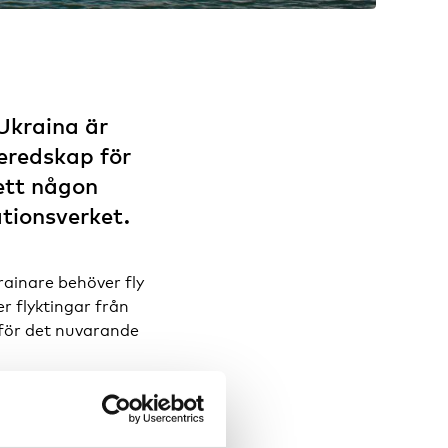
Ukraina är
beredskap för
sett någon
tionsverket.
rainare behöver fly
r flyktingar från
 för det nuvarande
ten efter händelser i
vi beredskap för att