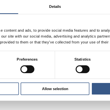
paciteten och bemanningen i mottagningssystemet, säge
Details
an hanterar Migrationsverket utvecklingen i Ukraina som e
ndigheten har gått upp i stabsläge. Syftet är att kunna 
e content and ads, to provide social media features and to analy
t och gentemot externa aktörer.
 our site with our social media, advertising and analytics partn
 provided to them or that they’ve collected from your use of their
ället i stort, dragit erfarenheter från tidigare då många m
 också en tydligare ansvarsfördelning och en ökad samver
rer. Bland annat har Migrationsverket nära kontakter m
Preferences
Statistics
eredskap (MSB), säger Magnus Önnestig.
n Migrationsverkets pressrum
Allow selection