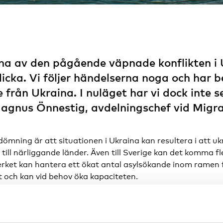
na av den pågående väpnade konflikten i 
licka. Vi följer händelserna noga och har 
 från Ukraina. I nuläget har vi dock inte 
agnus Önnestig, avdelningschef vid Migra
ömning är att situationen i Ukraina kan resultera i att uk
ill närliggande länder. Även till Sverige kan det komma fle
erket kan hantera ett ökat antal asylsökande inom ramen
och kan vid behov öka kapaciteten.
 en flexibel organisation med vana att anpassa verksamhe
rre eller mer utdragen ökning av antalet asylsökande har 