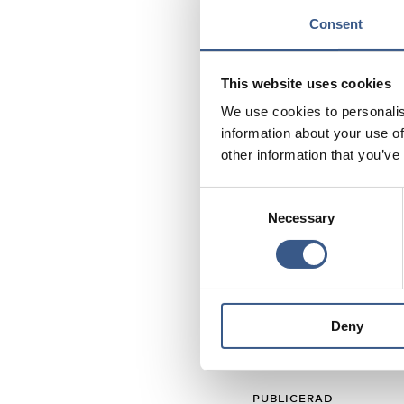
snabbt expandera ka
Consent
Sedan tidigare i veck
This website uses cookies
vilket innebär att my
We use cookies to personalis
effektivt både intern
information about your use of
other information that you’ve
– Vi har, liksom samh
Sverige. Vi har idag
Consent
myndigheter och aktö
Necessary
Selection
samhällsskydd och b
Texten är hämtad frå
Deny
PUBLICERAD