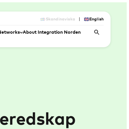
|
Skandinaviska
English
Networks
About Integration Norden
bered­skap