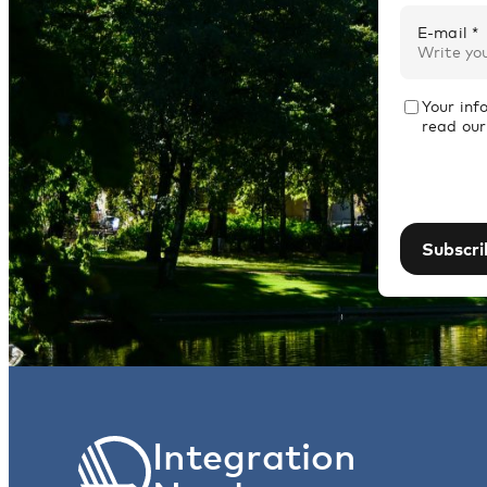
E-mail *
Your inf
read ou
Subscri
Integration