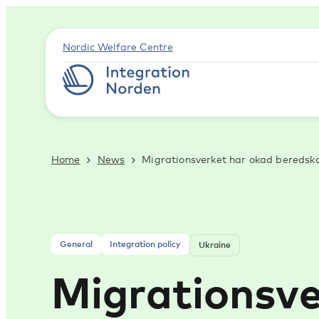
Nordic Welfare Centre
Home
News
Migrationsverket har okad beredskap
General
Integration policy
Ukraine
Migra­tions­v