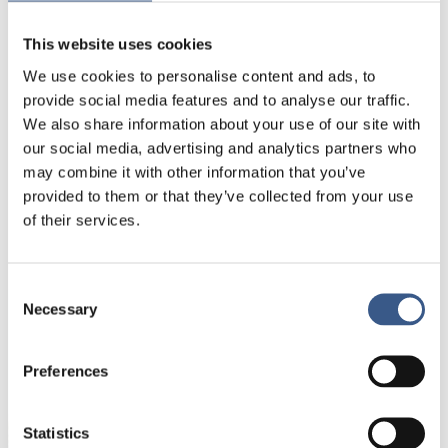
motverka segregation och att säkerställa att
insatserna samordnas.
This website uses cookies
We use cookies to personalise content and ads, to
Läs mer på Regeringens hemsida
provide social media features and to analyse our traffic.
We also share information about your use of our site with
our social media, advertising and analytics partners who
may combine it with other information that you’ve
provided to them or that they’ve collected from your use
PUBLICERAD
of their services.
19 Mar 2021
Consent
Necessary
Selection
NEWSLETTER
Preferences
Receive newsletters and notifications about
new publications, events and statistics.
Statistics