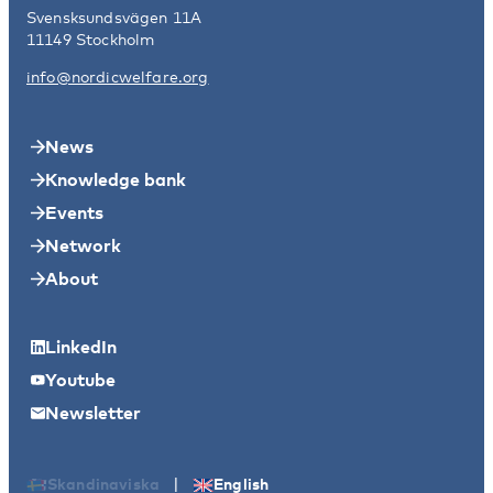
Svensksundsvägen 11A
11149 Stockholm
info@nordicwelfare.org
News
Knowledge bank
Events
Network
About
LinkedIn
Youtube
Newsletter
|
Skandinaviska
English