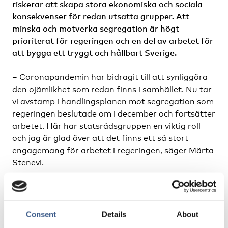
riskerar att skapa stora ekonomiska och sociala
konsekvenser för redan utsatta grupper. Att
minska och motverka segregation är högt
prioriterat för regeringen och en del av arbetet för
att bygga ett tryggt och hållbart Sverige.
– Coronapandemin har bidragit till att synliggöra
den ojämlikhet som redan finns i samhället. Nu tar
vi avstamp i handlingsplanen mot segregation som
regeringen beslutade om i december och fortsätter
arbetet. Här har statsrådsgruppen en viktig roll
och jag är glad över att det finns ett så stort
engagemang för arbetet i regeringen, säger Märta
Stenevi.
Statsrådsgruppen för att minska och motverka
segregation träffas regelbundet och arbetar
strategiskt med att styra inriktningen för
Consent
Details
About
regeringens samlade insatser för att minska och