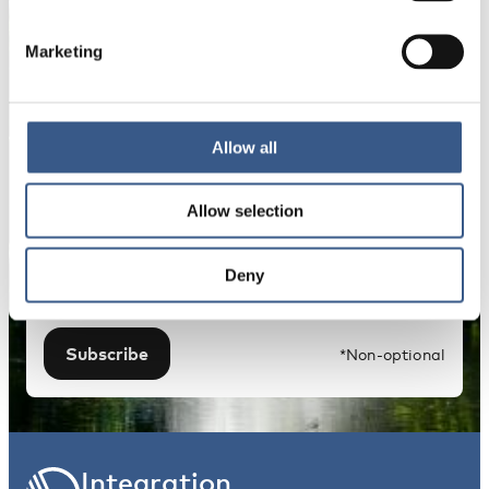
Name *
Marketing
E-mail *
Allow all
Your information will not be shared with third
Allow selection
parties. For more information, please read our
Privacy Policy
.
Deny
Subscribe
*Non-optional
Integration