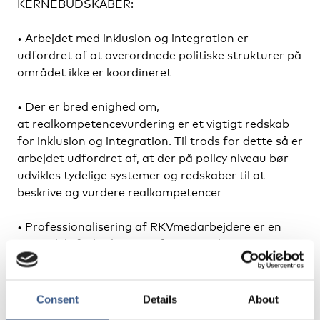
KERNEBUDSKABER:
• Arbejdet med inklusion og integration er
udfordret af at overordnede politiske strukturer på
området ikke er koordineret
• Der er bred enighed om,
at realkompetencevurdering er et vigtigt redskab
for inklusion og integration. Til trods for dette så er
arbejdet udfordret af, at der på policy niveau bør
udvikles tydelige systemer og redskaber til at
beskrive og vurdere realkompetencer
• Professionalisering af RKVmedarbejdere er en
vigtig del i forbedringen af RKV-strukturer
• Udvikling af organisationsformer gennem
kompetenceudvikling for ledere
Consent
Details
About
støtter voksenundervisere og fremmer innovation