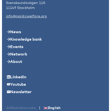
Svensksundsvägen 11A
11149 Stockholm
info@nordicwelfare.org
News
Knowledge bank
Events
Network
About
LinkedIn
Youtube
Newsletter
|
Skandinaviska
English