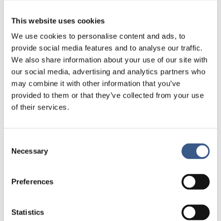
• Der er et generelt behov for at styrke
This website uses cookies
tværsektorielt samarbejde indenfor inklusion og
We use cookies to personalise content and ads, to
integration
provide social media features and to analyse our traffic.
We also share information about your use of our site with
• Disse udfordringer går på tværs af de nordiske
our social media, advertising and analytics partners who
lande og Nordisk ministerråd (NMR) kan støtte op
may combine it with other information that you’ve
ved fortsat at fremme systematisk
provided to them or that they’ve collected from your use
erfaringsudbytte og igangsætte konkrete
of their services.
pilotprojekter.
Consent
Necessary
Selection
Preferences
Statistics