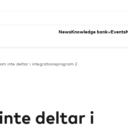
News
Knowledge bank
Events
som inte deltar i integrationsprogram 2
nte deltar i