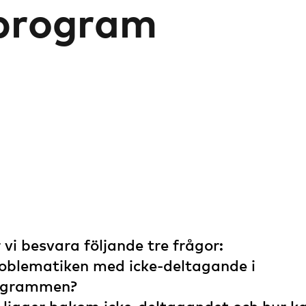
sprogram
 vi besvara följande tre frågor:
roblematiken med icke-deltagande i
rogrammen?