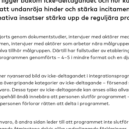
r ligger bakom icke-deltagandet och hur 
att undanröja hinder och stärka incitame
nativa insatser stärka upp de reguljära 
jorts genom dokumentstudier, intervjuer med aktörer med 
en, intervjuer med aktörer som arbetar nära målgruppen
va tillhör målgruppen. Därtill har fallstudier av etableri
 programmen genomförts – 4–5 i mindre format och en dj
mer nyanserad bild av icke-deltagandet i integrationspro
ra övergripande kategorier av icke-deltagande – försenad s
aro. Dessa typer av icke-deltagande kan anses olika allva
 uppehåll ändå innebära att personen slutför programmet 
 personen förlorar rätten att delta i programmet.
nvaro, å andra sidan leder till att programmet inte slutför
gande åtminstone delvis olika underliggande förklaringar.