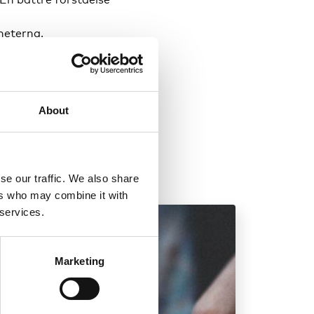
heterna.
v ickedeltagande
amentshinder (dvs.
About
se our traffic. We also share
ers who may combine it with
 services.
Marketing