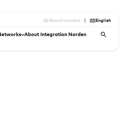
|
Skandinaviska
English
Networks
About Integration Norden