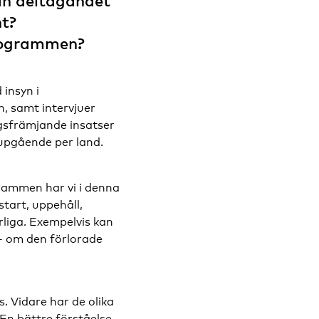
kan deltagandet
nt?
programmen?
insyn i
, samt intervjuer
ngsfrämjande insatser
upgående per land.
grammen har vi i denna
tart, uppehåll,
rliga. Exempelvis kan
– om den förlorade
s. Vidare har de olika
 En bättre förståelse