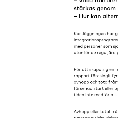
– Vilka faktore
stärkas genom 
– Hur kan alter
Kartläggningen har g
integrationsprogramm
med personer som själ
utanför de reguljära
För att skapa sig en 
rapport föreslagit fy
avhopp och totalfrånv
försenad start eller
tiden inte medför att
Avhopp eller total frå
typerna av icke-delta