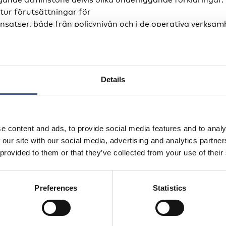
 tur förutsättningar för
insatser, både från policynivån och i de operativa verksam
 orsaker till icke-deltagande och kopplingen till typen a
 nedan. Vi har delat in orsaker till icke-deltagande i incit
Details
a incitament att delta) och direkta hinder.
e content and ads, to provide social media features and to analy
 our site with our social media, advertising and analytics partn
 provided to them or that they’ve collected from your use of their
Preferences
Statistics