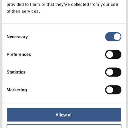
provided to them or that they’ve collected from your use
Receive newsletters and notifications about
of their services.
new publications, events and statistics.
Consent
Name *
Necessary
Selection
Preferences
E-mail *
Statistics
Your information will not be shared with third
parties. For more information, please read our
Privacy Policy
.
Marketing
Allow all
Subscribe
*Non-optional