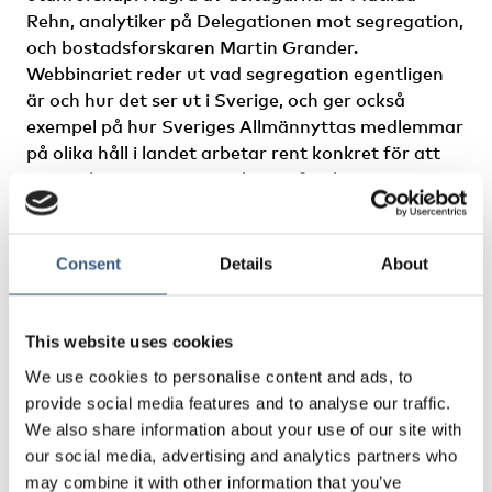
Rehn, analytiker på Delegationen mot segregation,
och bostadsforskaren Martin Grander.
Webbinariet reder ut vad segregation egentligen
är och hur det ser ut i Sverige, och ger också
exempel på hur Sveriges Allmännyttas medlemmar
på olika håll i landet arbetar rent konkret för att
motverka segregation och utanförskap i sina
bostadsområden.
Träffen innehåller även frågestund och
Consent
Details
About
gruppdiskussioner för att möjliggöra
erfarenhetsutbyte.
This website uses cookies
Läs mer på Sveriges Allmännyttas hemsida
We use cookies to personalise content and ads, to
provide social media features and to analyse our traffic.
We also share information about your use of our site with
our social media, advertising and analytics partners who
may combine it with other information that you’ve
NEWSLETTER