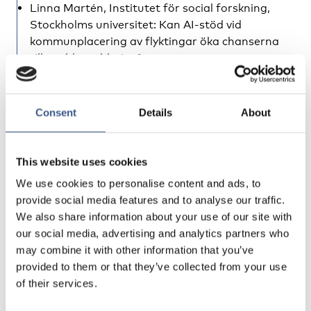
Linna Martén
, Institutet för social forskning,
Stockholms universitet: Kan AI-stöd vid
kommunplacering av flyktingar öka chanserna
till snabb etablering?
Anna Thoresson
, Institutet för
arbetsmarknadspolitisk utvärdering (IFAU):
Consent
Details
About
Varför betalar vissa arbetsgivare mer, och hur
påverkar det skillnaderna på arbetsmarknaden?
Ulrika Vikman
, IFAU: Intensifierade insatser med
This website uses cookies
fokus på språk och arbete ökar chanserna för
We use cookies to personalise content and ads, to
lågutbildade
provide social media features and to analyse our traffic.
Panel
We also share information about your use of our site with
our social media, advertising and analytics partners who
Sven-Olov Daunfeldt
, chefsekonom Svenskt
may combine it with other information that you’ve
Näringsliv.
provided to them or that they’ve collected from your use
of their services.
Laura Hartman
, chefsekonom LO.
Monica Sonde
, direktör avdelningen för