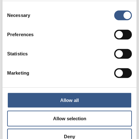
utbildning och arbetsmarknad, SKR.
Consent
Necessary
Mikael Sjöberg
, kanslichef TCO.
Selection
Moderator
Preferences
Olof Åslund
,
Uppsala universitet, vetenskaplig
ledare UIL
Statistics
Marketing
NEWSLETTER
Receive newsletters and notifications about
Allow all
new publications, events and statistics.
Allow selection
Name *
Deny