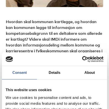
Hvordan skal kommunen kartlegge, og hvordan
kan kommunen legge til informasjon om
kompetansebakgrunn til en deltakere som allerede
er kartlagt? Videre skal IMDi informere om
hvordan informasjonsdeling mellom kommune og
karrieresentre i fylkeskommunen skal organiseres i
IMDinett.
Hva lurer du på?
Consent
Details
About
IMDi ønsker i forkant av webinaret å sikre at vi gir
etterspurt informasjon. Derfor inviterer vi deg til
This website uses cookies
å
sende inn spørsmål
du eller din kommune har om
temaene.
We use cookies to personalise content and ads, to
provide social media features and to analyse our traffic.
Følg webinar