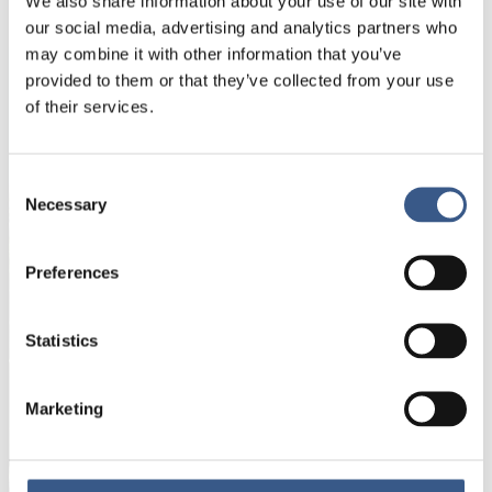
We also share information about your use of our site with
our social media, advertising and analytics partners who
may combine it with other information that you’ve
provided to them or that they’ve collected from your use
of their services.
NEWSLETTER
Receive newsletters and notifications about
new publications, events and statistics.
Consent
Necessary
Selection
Name *
Preferences
Statistics
E-mail *
Marketing
Your information will not be shared with third
parties. For more information, please read our
Privacy Policy
.