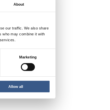
About
?
se our traffic. We also share
Finns det särskilda
ers who may combine it with
 services.
Marketing
er, myndigheter och
nors etablering
Allow all