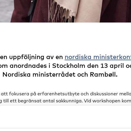
en uppföljning av en
nordiska ministerkon
 anordnades i Stockholm den 13 april oc
Nordiska ministerrådet och Rambøll.
t fokusera på erfarenhetsutbyte och diskussioner mella
 till ett begränsat antal sakkunniga. Vid workshopen kom
ltat kring kvinnors integration på arbetsmarknaden, dels
r av olika insatser som görs inom området i de nordiska l