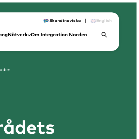
|
Skandinaviska
English
ang
Nätverk
Om Integration Norden
naden
rrådets