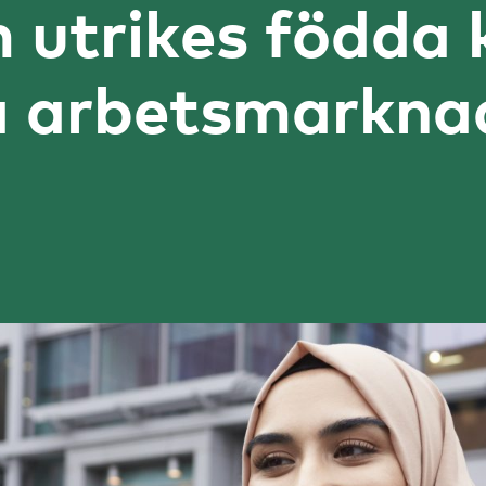
utrikes födda 
på arbetsmarkna