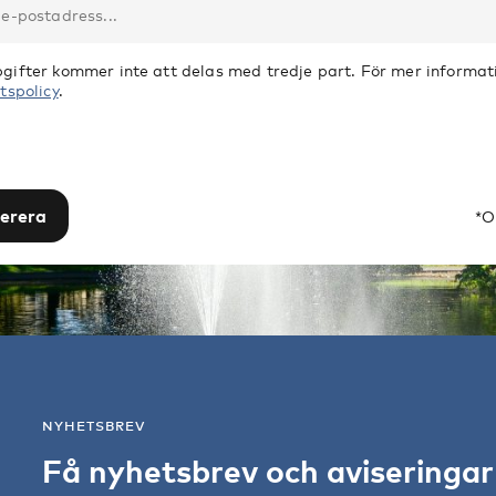
gifter kommer inte att delas med tredje part. För mer informati
tspolicy
.
erera
*O
NYHETSBREV
Få nyhetsbrev och aviseringa