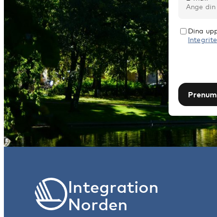
Dina upp
Integrite
Prenum
Integration
Norden