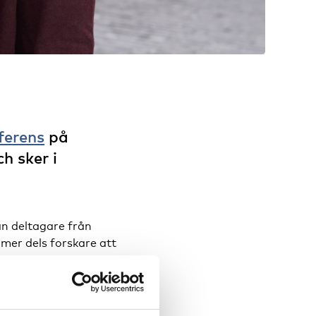
ferens
på
h sker i
n deltagare från
mer dels forskare att
 kommer deltagarna få
änderna.