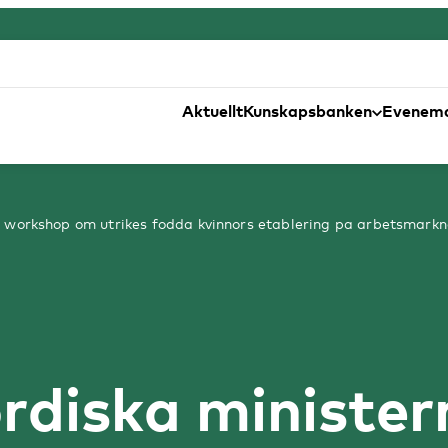
Aktuellt
Kunskapsbanken
Evenem
ts workshop om utrikes fodda kvinnors etablering pa arbetsmark
ordiska ministe