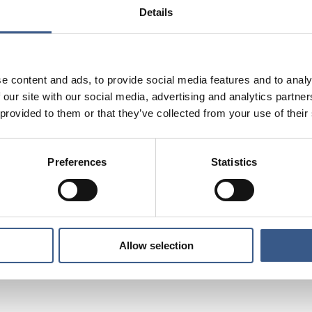
ngar kommer att vara i fokus:
Details
tmaningar för målgruppen? Vad vet vi om det som fungerar
e content and ads, to provide social media features and to analy
arenheter finns kring strategier och åtgärder på området? 
 our site with our social media, advertising and analytics partn
er att genomföras
 provided to them or that they’ve collected from your use of their
Preferences
Statistics
ariet är sakkunniga från nordiska departement/ministeri
andra nyckelaktörer som har fokus på utrikes födda kvin
Allow selection