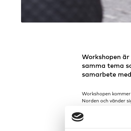
Workshopen är 
samma tema som
samarbete med 
Workshopen kommer at
Norden och vänder sig
presentera sina resu
ta del av erfarenhete