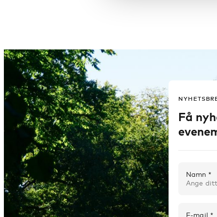
NYHETSBR
Få nyh
evenem
Namn *
E-mail *