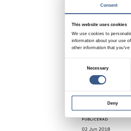
Följande frågeställni
Consent
1) Vilka är viktiga u
This website uses cookies
We use cookies to personalis
2) Vilka konkreta erf
information about your use of
satsningar som komm
other information that you’ve
framöver?
Consent
Necessary
Selection
Målgruppen för semin
stora kommuner samt 
på arbetsmarknaden.
Deny
PUBLICERAD
02 Jun 2018