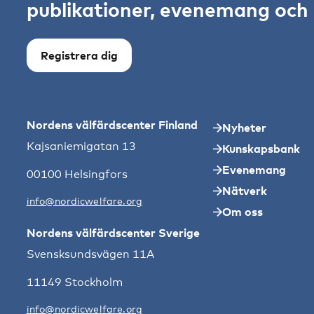
publikationer, evenemang och s
Registrera dig
Nordens välfärdscenter Finland
Nyheter
Kajsaniemigatan 13
Kunskapsbank
Evenemang
00100 Helsingfors
Nätverk
info@nordicwelfare.org
Om oss
Nordens välfärdscenter Sverige
Svensksundsvägen 11A
11149 Stockholm
info@nordicwelfare.org