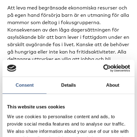
Att leva med begränsade ekonomiska resurser och
på egen hand försörja barn är en utmaning för alla
mammor som deltog i fokusgrupperna.
Konsekvensen av den låga dagersättningen för
asylsökande blir att barn lever i fattigdom under en
särskilt avgörande fas i livet. Kanske att de behöver
gå hungriga eller inte kan ha fritidsaktiviteter. Alla
deltagare uttrycker en vilja att jobba och bli
självförsörjande. Oregelbundna arbetstider och
svårigheter med barnomsorg lyfts dock som ett
problem som försvårar etableringen på
Consent
Details
About
arbetsmarknaden.
Kvinnorna beskriver den sociala gemenskapen som
This website uses cookies
gruppträffarna erbjuder som en livlina. Dels för att
We use cookies to personalise content and ads, to
de kan stötta varandra och få en möjlighet att
provide social media features and to analyse our traffic.
tänka på annat än personliga problem, dels för att
We also share information about your use of our site with
de får göra roliga saker tillsammans med sina