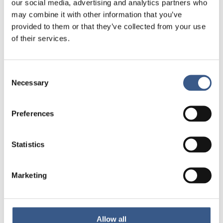
our social media, advertising and analytics partners who
barn.
may combine it with other information that you’ve
provided to them or that they’ve collected from your use
Barnens situation påverkas av mammornas
of their services.
situation, något som också behöver beaktas i
beslutfattningsprocesser och i stöd som riktas till
asylsökande eller nyanlända ensamstående kvinnor
Consent
med barn.
Necessary
Selection
Läs mer om projektet Starka mammor – trygga
barn
Preferences
Statistics
PUBLICERAD
Marketing
24 Feb 2023
Allow all