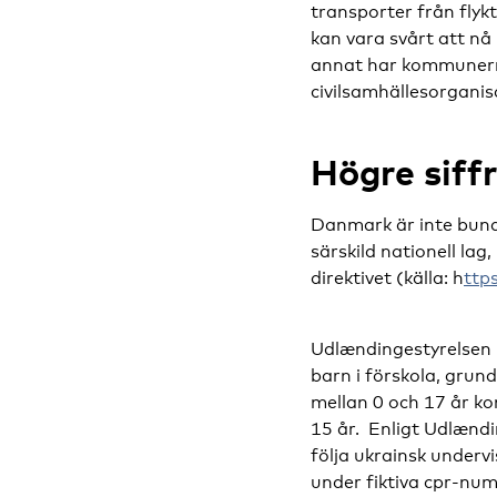
transporter från flyk
kan vara svårt att nå
annat har kommunerna
civilsamhällesorganis
Högre siff
Danmark är inte bundet
särskild nationell lag, 
direktivet (källa: h
ttp
Udlændingestyrelsen h
barn i förskola, grun
mellan 0 och 17 år ko
15 år. Enligt Udlændi
följa ukrainsk underv
under fiktiva cpr-num