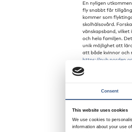
En nyligen utkomme
fly snabbt får tillgå
kommer som flyktingar
skolhälsovård. Forska
vänskapsband, vilket 
och hela familjen. Det
unik möjlighet att lä
att både kvinnor och
https://pub.norden.
Riskerna m
Consent
Många ukrainska barn 
Erfarenheter från pand
många elever blev is
This website uses cookies
förstås flyktingbarn 
We use cookies to personalis
möjligheten att få ko
information about your use of
att eventuell fysisk o