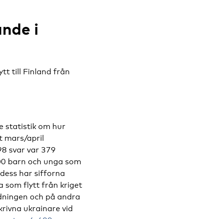
nde i
t till Finland från
 statistik om hur
t mars/april
98 svar var 379
800 barn och unga som
 dess har sifforna
a som flytt från kriget
ldningen och på andra
krivna ukrainare vid