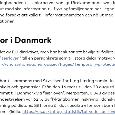
tingboenden till skolorna var vanligt förekommande svar.
 ut med skolinformation till flyktingfamiljer som bor i egn
 försökt att kalla till informationsmöten och nå ut med 
ationer.
ror i Danmark
 av EU-direktivet, men har beslutat att bevilja tillfälligt 
”
særloven
” till en personkrets som till stora delar motsva
s://whoiswho.euaa.europa.eu/Pages/Temporary-protecti
ar tillsammans med Styrelsen for It og Læring samlat in s
dskola och gymnasier. Från den 16 mars till den 23 august
mmit till Danmark via ”særloven”. Merparten, 6 348 av des
ngestyrelsen var 62 % av flyktingbarnen inskrivna i dansk 
isning på distans. Siffrorna är dock osäkra eftersom barn 
mer (källa:
https://us.dk/tal-og-statistik/tal-vedr-saerlov