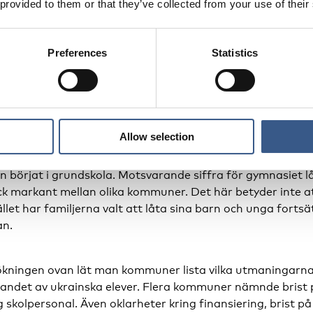
 provided to them or that they’ve collected from your use of their
hälften av nyanlända ukrains
Preferences
Statistics
 svensk skola
tionsverkets
statistik
från den 9 maj 2022 var drygt 9 600 
år inskrivna i det svenska mottagningssystemet. För att få
Allow selection
år i svensk skola genomförde Skolverket en
enkätunders
nd de kommuner som har tagit emot flest flyktingar. Resu
n börjat i grundskola. Motsvarande siffra för gymnasiet lå
ck markant mellan olika kommuner. Det här betyder inte a
ället har familjerna valt att låta sina barn och unga fortsä
an.
ökningen ovan lät man kommuner lista vilka utmaningar
gandet av ukrainska elever. Flera kommuner nämnde brist 
 skolpersonal. Även oklarheter kring finansiering, brist på 