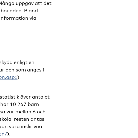
 Många uppgav att det
a boenden. Bland
information via
skydd enligt en
rar den som anges i
on.aspx
).
tatistik över antalet
i har 10 267 barn
sa var mellan 6 och
skola, resten antas
kan vara inskrivna
en/
).