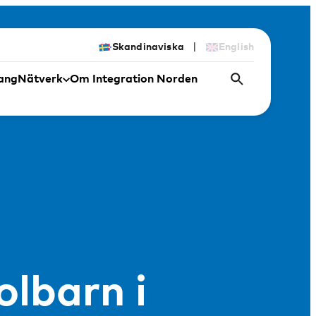
|
Skandinaviska
English
ang
Nätverk
Om Integration Norden
olbarn i