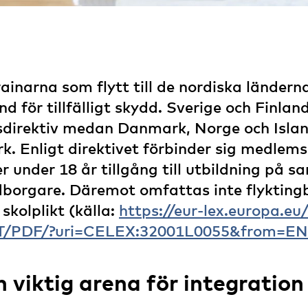
ainarna som flytt till de nordiska länderna
nd för tillfälligt skydd. Sverige och Finla
sdirektiv medan Danmark, Norge och Islan
k. Enligt direktivet förbinder sig medlem
r under 18 år tillgång till utbildning på s
borgare. Däremot omfattas inte flykting
skolplikt (källa:
https://eur-lex.europa.eu/
T/PDF/?uri=CELEX:32001L0055&from=EN
 viktig arena för integration