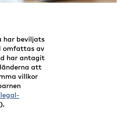
 har beviljats
nd omfattas av
d har antagit
sländerna att
amma villkor
barnen
legal-
).