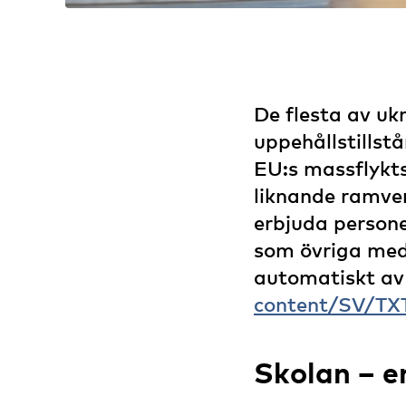
De flesta av ukr
uppehållstillstå
EU:s massflykt
liknande ramver
erbjuda persone
som övriga med
automatiskt av 
content/SV/TX
Skolan – en