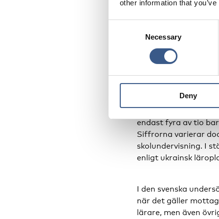
other information that you’ve
Consent
Mindre än 
Necessary
Selection
inskrivna i
Enligt svenska Migra
unga mellan 6 och 19 
Deny
många av dessa som g
perioden 9–11 maj bla
endast fyra av tio bar
Siffrorna varierar do
skolundervisning. I st
enligt ukrainsk läropl
I den svenska unders
när det gäller motta
lärare, men även övrig