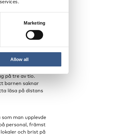
 services.
ka barn är
Marketing
ukrainska barn och
 en bild av hur
Allow all
ökning
under
ltatet visade att
g på tre av tio.
tt barnen saknar
tta läsa på distans
na som man upplevde
på personal, främst
lokaler och brist på