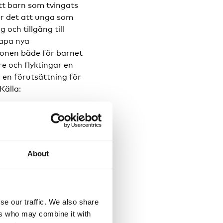
tt barn som tvingats
mer det att unga som
och tillgång till
kapa nya
tionen både för barnet
re och flyktingar en
 en förutsättning för
Källa:
About
ainska läroplanen.
undervisning visar att
et. Detsamma riskerar
r barnen miste om
se our traffic. We also share
iskerna är också stora
ers who may combine it with
lhälsovården.