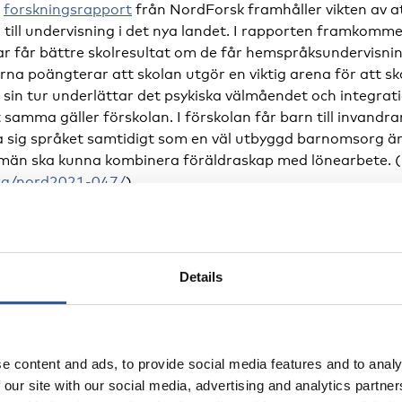
n
forskningsrapport
från NordForsk framhåller vikten av a
ng till undervisning i det nya landet. I rapporten framkom
 får bättre skolresultat om de får hemspråksundervisning 
rna poängterar att skolan utgör en viktig arena för att s
i sin tur underlättar det psykiska välmåendet och integra
 samma gäller förskolan. I förskolan får barn till invandra
ra sig språket samtidigt som en väl utbyggd barnomsorg är
 män ska kunna kombinera föräldraskap med lönearbete. (
org/nord2021-047/
)
ed distansundervisning
Details
på flykt runt om i Europa läser på distans enligt den ukr
emin då flera länder helt eller delvis övergick till distans
olerade och upplevde oro och negativa känslor av ensamh
som befinner sig i en extra sårbar situation. Dessutom gå
e content and ads, to provide social media features and to analy
ntakt med jämnåriga och få tillgång till det nya språket. R
 our site with our social media, advertising and analytics partn
ch psykisk ohälsa inte fångas upp av skolpersonal eller sko