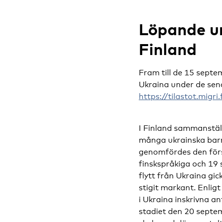
Löpande un
Finland
Fram till de 15 septe
Ukraina under de sen
https://tilastot.migr
I Finland sammanstäl
många ukrainska barn
genomfördes den fö
finskspråkiga och 19
flytt från Ukraina gic
stigit markant. Enligt
i Ukraina inskrivna a
stadiet den 20 septemb