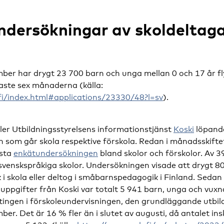
dersökningar av skoldeltaga
mber har drygt 23 700 barn och unga mellan 0 och 17 år flyt
aste sex månaderna (källa:
i.fi/index.html#applications/23330/48?l=sv
).
ler Utbildningsstyrelsens informationstjänst
Koski
löpande
 som går skola respektive förskola. Redan i månadsskifte
rsta
enkätundersökningen
bland skolor och förskolor. Av 3
 svenskspråkiga skolor. Undersökningen visade att drygt 
k i skola eller deltog i småbarnspedagogik i Finland. Sedan
 uppgifter från Koski var totalt 5 941 barn, unga och vuxn
ntingen i förskoleundervisningen, den grundläggande utbi
er. Det är 16 % fler än i slutet av augusti, då antalet ins