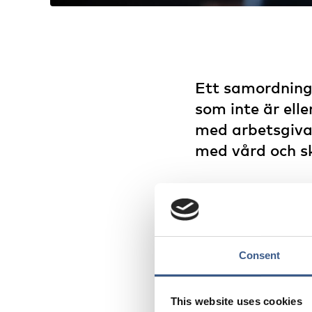
Ett samordnings
som inte är elle
med arbetsgiva
med vård och s
Regeringen har därfö
begära ett samordning
skydd i Sverige. Pers
Consent
– Med det här beslut
och migrationsminis
This website uses cookies