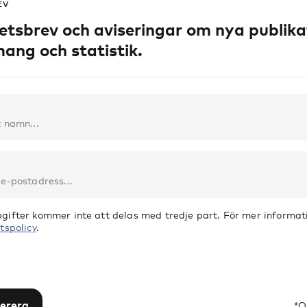
EV
etsbrev och aviseringar om nya publika
ang och statistik.
gifter kommer inte att delas med tredje part. För mer informati
tspolicy
.
erera
*O