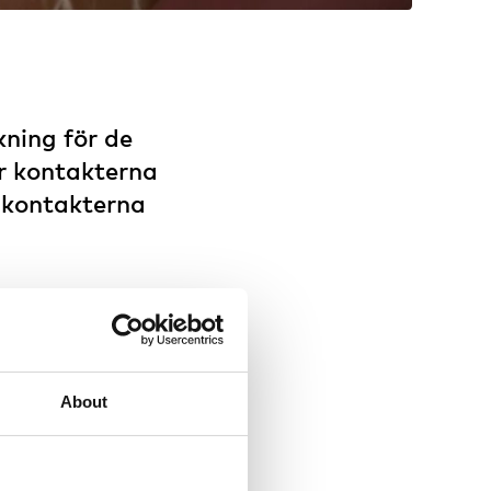
ning för de
ar kontakterna
 kontakterna
rationsverket ska
ånd med tillfälligt
teverket.
About
, säger integrations-