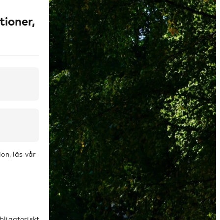
tioner,
on, läs vår
bligatoriskt