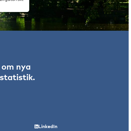
r om nya
tatistik.
LinkedIn