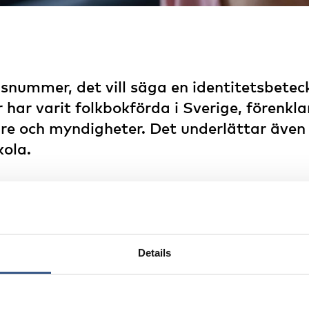
nummer, det vill säga en identitetsbeteck
r har varit folkbokförda i Sverige, förenkl
re och myndigheter. Det underlättar även
kola.
r beslutat om en förordningsändring som innebär att Mig
snummer för de personer som har beviljats uppehållstillst
onerna behöver alltså inte själva ansöka om detta hos Skat
Details
et kommer de ukrainare som flytt snabbare komma i arbete
ter Anders Ygeman.