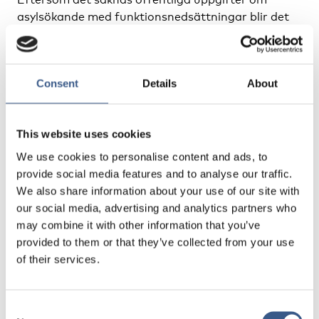
asylsökande med funktionsnedsättningar blir det
svårt att ha en tydlig bild om målgruppens
situation och deras behov. Myndigheter och ideella
organisationer som arbetar med asylsökande
Consent
Details
About
behöver känna till omfattningen och typen av
funktionsnedsättningarna samt de resulterande
behoven hos asylsökande för att bättre kunna
This website uses cookies
anpassa sitt arbete till alla asylsökandes behov.
Beredskap i form av personella resurser och rutiner
We use cookies to personalise content and ads, to
behövs för att även asylsökande med
provide social media features and to analyse our traffic.
funktionsnedsättningar, som en naturlig och
We also share information about your use of our site with
integrerad del av myndigheters och
our social media, advertising and analytics partners who
organisationers arbete, ska tas emot på ett värdigt
may combine it with other information that you’ve
sätt och integreras i det svenska samhället.
provided to them or that they’ve collected from your use
of their services.
Mål
Tillhandahålla information om rättigheter som
Consent
nyanlända med funktionsnedsättningar har