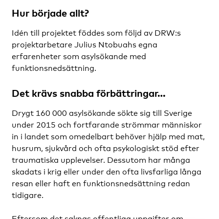
Hur började allt?
Idén till projektet föddes som följd av DRW:s
projektarbetare Julius Ntobuahs egna
erfarenheter som asylsökande med
funktionsnedsättning.
Det krävs snabba förbättringar…
Drygt 160 000 asylsökande sökte sig till Sverige
under 2015 och fortfarande strömmar människor
in i landet som omedelbart behöver hjälp med mat,
husrum, sjukvård och ofta psykologiskt stöd efter
traumatiska upplevelser. Dessutom har många
skadats i krig eller under den ofta livsfarliga långa
resan eller haft en funktionsnedsättning redan
tidigare.
Eftersom det saknas offentliga uppgifter om