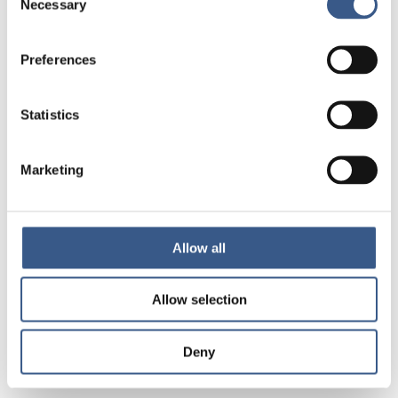
Necessary
Selection
Vägleda nyanlända med funktionsnedsättningar
till rätt stödinsatser
Preferences
Samla och sprida statistik om upplevda behov
hos nyanlända med funktionsnedsättningar
Statistics
Utveckla och testa nya metoder för mottagande
av nyanlända med funktionsnedsättningar
Marketing
Projektets ambition är att sprida den utvecklade
metoden till offentliga och privata aktörer som
arbetar med målgruppen. Tanken är att på sikt
etablera, upprätthålla och utvärdera samverkan
Allow all
mellan myndighetsaktörer och civilsamhället.
Allow selection
Kontakt:
info@disabledrefugeeswelcome.se
Deny