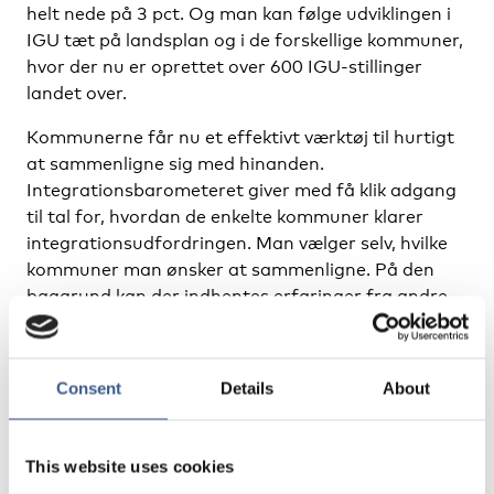
helt nede på 3 pct. Og man kan følge udviklingen i
IGU tæt på landsplan og i de forskellige kommuner,
hvor der nu er oprettet over 600 IGU-stillinger
landet over.
Kommunerne får nu et effektivt værktøj til hurtigt
at sammenligne sig med hinanden.
Integrationsbarometeret giver med få klik adgang
til tal for, hvordan de enkelte kommuner klarer
integrationsudfordringen. Man vælger selv, hvilke
kommuner man ønsker at sammenligne. På den
baggrund kan der indhentes erfaringer fra andre
kommuner, så integrationen samlet set kan
forbedres yderligere.
Consent
Details
About
Det nationale integrationsbarometer
This website uses cookies