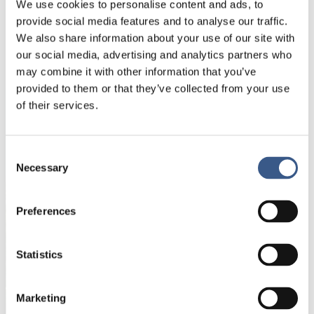
We use cookies to personalise content and ads, to
provide social media features and to analyse our traffic.
PUBLICERAD
We also share information about your use of our site with
20 Jun 2017
our social media, advertising and analytics partners who
may combine it with other information that you’ve
provided to them or that they’ve collected from your use
of their services.
NYHETSBREV
Consent
Få nyhetsbrev och aviseringar om nya
Necessary
Selection
publikationer, evenemang och statistik.
Preferences
Namn *
Statistics
E-mail *
Marketing