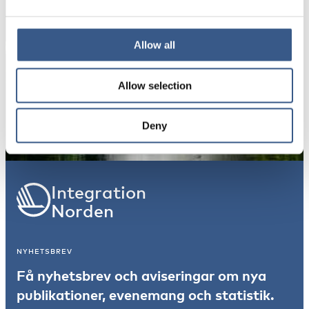
Dina uppgifter kommer inte att delas med tredje
part. För mer information, läs vår
Integritetspolicy
.
Allow all
Allow selection
Prenumerera
*Obligatoriskt
Deny
Integration
Norden
NYHETSBREV
Få nyhetsbrev och aviseringar om nya
publikationer, evenemang och statistik.