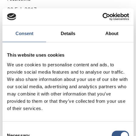
20 Feb 2017
Consent
Details
About
NYHETSBREV
This website uses cookies
Få nyhetsbrev och aviseringar om nya
publikationer, evenemang och statistik.
We use cookies to personalise content and ads, to
provide social media features and to analyse our traffic.
We also share information about your use of our site with
Namn *
our social media, advertising and analytics partners who
may combine it with other information that you’ve
provided to them or that they’ve collected from your use
of their services.
E-mail *
Consent
Dina uppgifter kommer inte att delas med tredje
Necessary