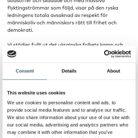
dödsoffer och skadade och med massiva
flyktingströmmar som följd, visar på den ryska
ledningens totala avsaknad av respekt för
människoliv och människors rätt till frihet och
demokrati.
Vi stödjer fullt ut det ukrainska folkets kamp och
uppmanar samtliga länder att bistå Ukraina med
all upptänklig hjälp landet behöver. Vi ger också
vårt fulla stöd till den demokratiskt valda
Consent
Details
About
presidenten i Ukraina och vi står solidariskt bakom
alla de ukrainare som nu försvarar sitt land mot
angriparna.
This website uses cookies
We use cookies to personalise content and ads, to
Nordiska rådet bildades som en fredlig
provide social media features and to analyse our traffic.
samarbetsorganisation i kölvattnet av Andra
We also share information about your use of our site with
världskriget och har under sin 70 år långa existens
our social media, advertising and analytics partners who
alltid stått upp för demokrati, fred och mänskliga
may combine it with other information that you’ve
rättigheter.