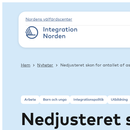
Nordens välfärdscenter
Hem
Nyheter
Nedjusteret skon for antallet af a
Arbete
Barn och unga
Integrationspolitik
Utbildning
Nedjusteret s