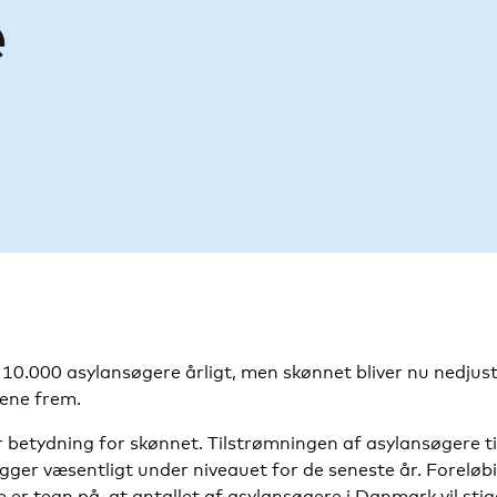
e
 10.000 asylansøgere årligt, men skønnet bliver nu nedjust
rene frem.
 betydning for skønnet. Tilstrømningen af asylansøgere t
ligger væsentligt under niveauet for de seneste år. Foreløb
e er tegn på, at antallet af asylansøgere i Danmark vil stig