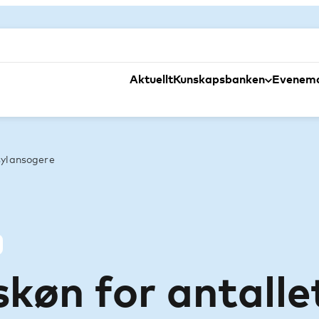
Aktuellt
Kunskapsbanken
Evenem
sylansogere
køn for antalle