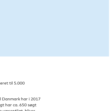
eret til 5.000
il Danmark har i 2017
igt har ca. 650 søgt
e væsentligt, bliver