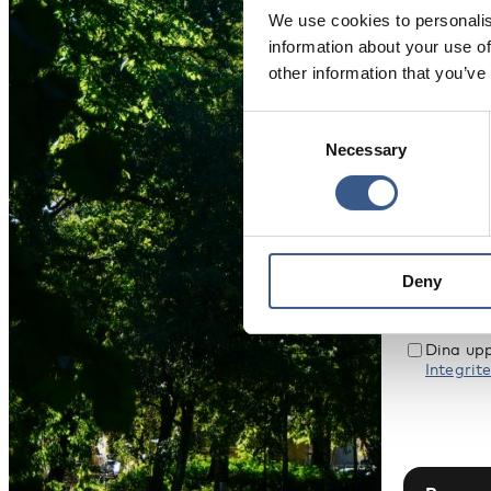
NYHETSBR
We use cookies to personalis
Få nyh
information about your use of
other information that you’ve
evenem
Consent
Necessary
Selection
Namn *
E-mail *
Deny
Dina upp
Integrite