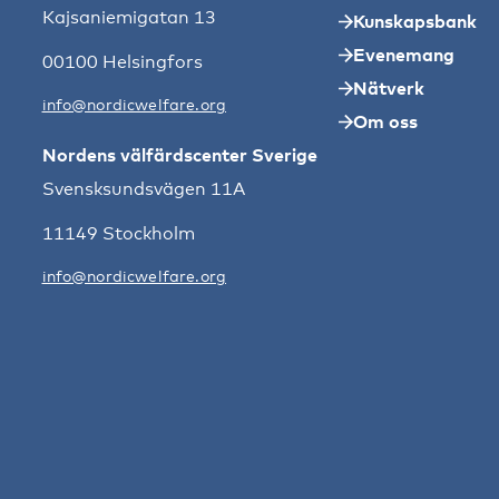
Kajsaniemigatan 13
Kunskapsbank
Evenemang
00100 Helsingfors
Nätverk
info@nordicwelfare.org
Om oss
Nordens välfärdscenter Sverige
Svensksundsvägen 11A
11149 Stockholm
info@nordicwelfare.org