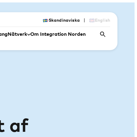
|
Skandinaviska
English
ang
Nätverk
Om Integration Norden
t af