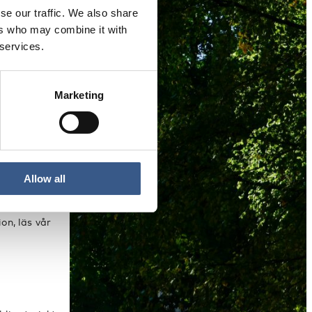
se our traffic. We also share
tioner,
ers who may combine it with
 services.
Marketing
Allow all
on, läs vår