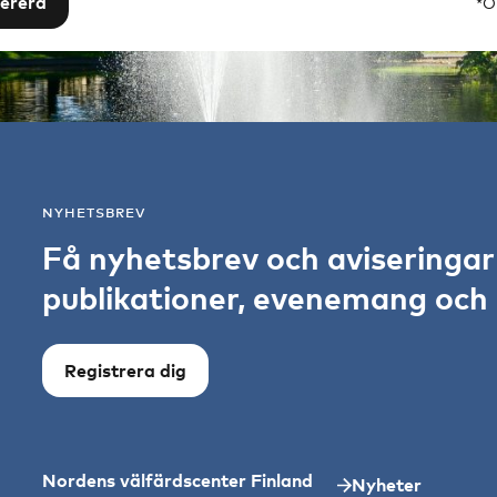
erera
*O
NYHETSBREV
Få nyhetsbrev och aviseringa
publikationer, evenemang och s
Registrera dig
Nordens välfärdscenter Finland
Nyheter