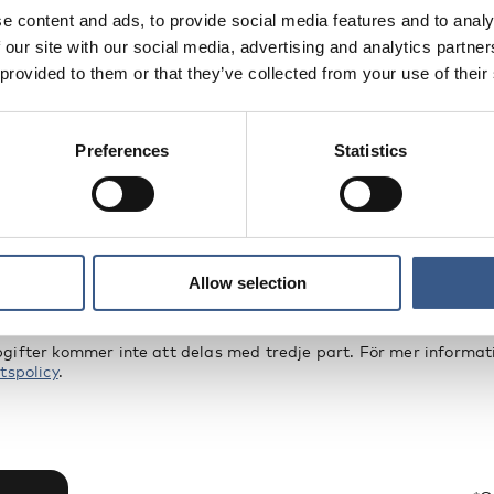
EV
e content and ads, to provide social media features and to analy
etsbrev och aviseringar om nya publika
 our site with our social media, advertising and analytics partn
 provided to them or that they’ve collected from your use of their
ang och statistik.
Preferences
Statistics
Allow selection
gifter kommer inte att delas med tredje part. För mer informati
tspolicy
.