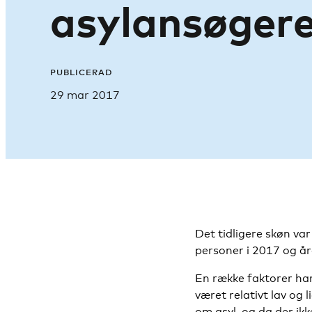
asylansøger
PUBLICERAD
29 mar 2017
Det tidligere skøn var
personer i 2017 og å
En række faktorer har
været relativt lav og 
om asyl, og da der ikk