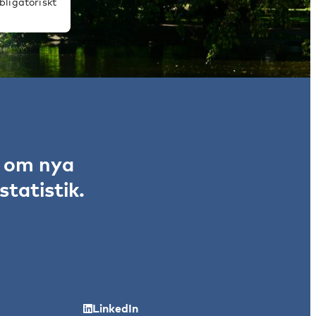
bligatoriskt
r om nya
tatistik.
LinkedIn