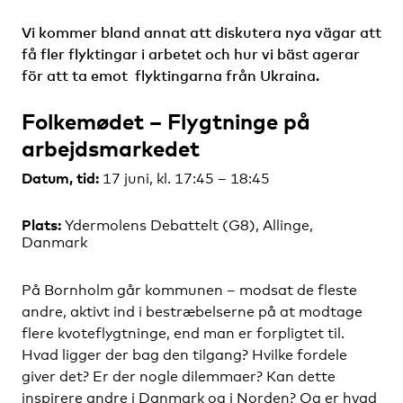
Vi kommer bland annat att diskutera nya vägar att
få fler flyktingar i arbetet och hur vi bäst agerar
för att ta emot flyktingarna från Ukraina.
Folkemødet – Flygtninge på
arbejdsmarkedet
Datum, tid:
17 juni, kl. 17:45 – 18:45
Plats:
Ydermolens Debattelt (G8), Allinge,
Danmark
På Bornholm går kommunen – modsat de fleste
andre, aktivt ind i bestræbelserne på at modtage
flere kvoteflygtninge, end man er forpligtet til.
Hvad ligger der bag den tilgang? Hvilke fordele
giver det? Er der nogle dilemmaer? Kan dette
inspirere andre i Danmark og i Norden? Og er hvad