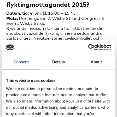
flyktingmottagandet 2015?
Datum, tid:
4 juni, kl. 15:00 – 15:45
Plats:
Donnergatan 2, Wisby Strand Congress &
Event, Wisby Strad
Rysslands invasion i Ukraina har utlöst en av de
snabbast växande flyktingkriserna sedan andra
världskriget. Privatpersoner, civilsamhället och
tjänstemän gör sig beredda att ta emot flyktingar
från kriget; viljan att hjälpa är stark. Men hur ska vi
agera för att bäst ta emot den nya flyktingvågen?
Consent
Details
About
Medverkande:
Anders Ygeman, integrations- och
This website uses cookies
migrationsminister
We use cookies to personalise content and ads, to
Mikael Ribbenvik, generaldirektör,
provide social media features and to analyse our traffic.
Migrationsverket
We also share information about your use of our site with
Eleonora Narvselius, etnolog och docent i
our social media, advertising and analytics partners who
Europastudier, Lunds universitet
may combine it with other information that you’ve