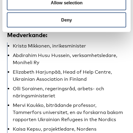
Allow selection
grannar när det gäller boende, språkinlärning,
mottagandet av ensamkommande barn och barn i
familj?
Deny
Medverkande:
Krista Mikkonen, inrikesminister
Abdirahim Husu Hussein, verksamhetsledare,
Moniheli Ry
Elizabeth Harjunpää, Head of Help Centre,
Ukrainian Association in Finland
Olli Sorainen, regeringsråd, arbets- och
näringsministeriet
Mervi Kaukko, biträdande professor,
Tammerfors universitet, en av forskarna bakom
rapporten
Ukrainian Refugees in the Nordics
Kaisa Kepsu, projektledare, Nordens