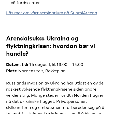
välfärdscenter
Läs mer om vårt seminarium på SuomiAreena
Arendalsuka: Ukraina og
flyktningkrisen: hvordan bør vi
handle?
Datum, tid:
16 augusti, kl.13:00 – 14:00
Plats:
Nordens telt, Bakkeplan
Russlands invasjon av Ukraina har utløst en av de
raskest voksende flyktningkrisene siden andre
verdenskrig. Mange steder rundt i Norden flagrer
nå det ukrainske flagget. Privatpersoner,
sivilsamfunn og embetsmenn forbereder seg på å
ta imot flyktninger fra krigen; viljen til å hjelpe er