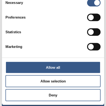
Necessary
Dina uppgifter kommer inte att delas med tredje
Selection
part. För mer information, läs vår
Integritetspolicy
.
Preferences
Statistics
Prenumerera
*Obligatoriskt
Marketing
Integration
Allow all
Norden
Allow selection
NYHETSBREV
Få nyhetsbrev och aviseringar om nya
Deny
publikationer, evenemang och statistik.