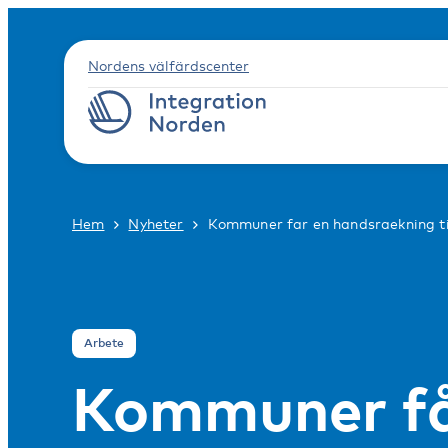
Nordens välfärdscenter
Hem
Nyheter
Kommuner far en handsraekning ti
Arbete
Kommuner får