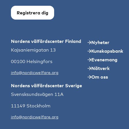
Registrera dig
Nordens välfärdscenter Finland
Nyheter
Kajsaniemigatan 13
Kunskapsbank
Evenemang
00100 Helsingfors
Nätverk
info@nordicwelfare.org
Om oss
Nordens välfärdscenter Sverige
Svensksundsvägen 11A
11149 Stockholm
info@nordicwelfare.org