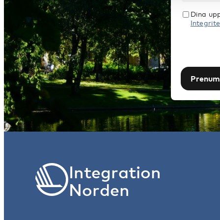
Dina upp
Integrite
Prenum
Integration
Norden