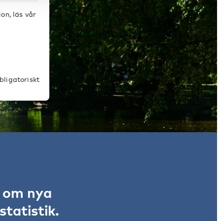
on, läs vår
bligatoriskt
r om nya
tatistik.