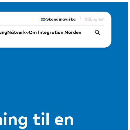
|
Skandinaviska
English
ang
Nätverk
Om Integration Norden
ng til en