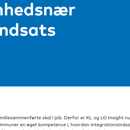
mhedsnær
indsats
amiliesammenførte skal i job. Derfor er KL og LG Insight
 kommuner en øget kompetence i, hvordan integrationsinds