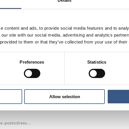
Details
e content and ads, to provide social media features and to analy
 our site with our social media, advertising and analytics partn
 provided to them or that they’ve collected from your use of their
EV
etsbrev och aviseringar om nya publika
Preferences
Statistics
ang och statistik.
Allow selection