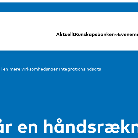
Aktuellt
Kunskapsbanken
Evenem
l en mere virksomhedsnaer integrationsindsats
 en håndsrækni