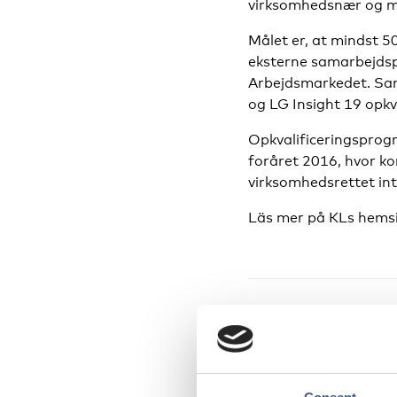
virksomhedsnær og mål
Målet er, at mindst 
eksterne samarbejdsp
Arbejdsmarkedet. Sam
og LG Insight 19 opk
Opkvalificeringsprogr
foråret 2016, hvor ko
virksomhedsrettet int
Läs mer på KLs hems
PUBLICERAD
07 Sep 2017