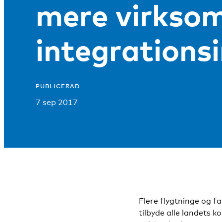
mere virkso
integrations
PUBLICERAD
7 sep 2017
Flere flygtninge og f
tilbyde alle landets