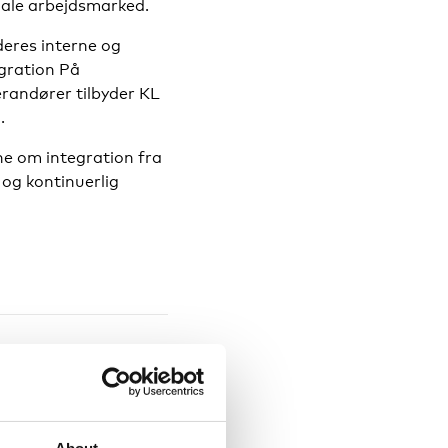
nale arbejdsmarked.
eres interne og
gration På
randører tilbyder KL
.
ne om integration fra
 og kontinuerlig