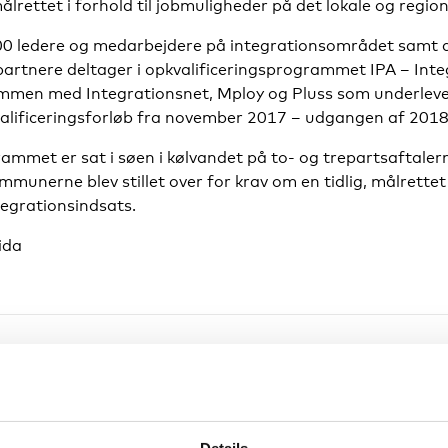
rettet i forhold til jobmuligheder på det lokale og regio
500 ledere og medarbejdere på integrationsområdet samt d
artnere deltager i opkvalificeringsprogrammet IPA – Inte
men med Integrationsnet, Mploy og Pluss som underleve
valificeringsforløb fra november 2017 – udgangen af 2018
ammet er sat i søen i kølvandet på to- og trepartsaftaler
mmunerne blev stillet over for krav om en tidlig, målrettet
egrationsindsats.
ida