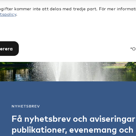
gifter kommer inte att delas med tredje part. För mer informati
tspolicy
.
erera
*O
NYHETSBREV
Få nyhetsbrev och aviseringa
publikationer, evenemang och s