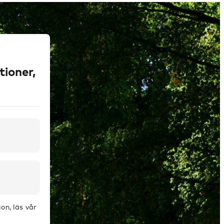
tioner,
on, läs vår