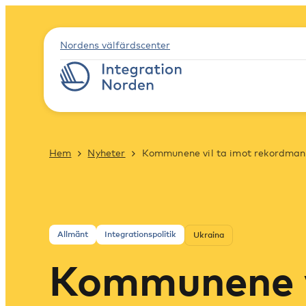
Nordens välfärdscenter
Hem
Nyheter
Kommunene vil ta imot rekordmang
Allmänt
Integrationspolitik
Ukraina
Kommunene v