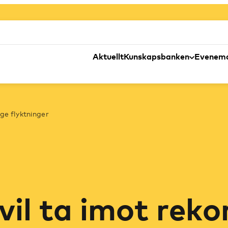
Aktuellt
Kunskapsbanken
Evenem
e flyktninger
il ta imot rek