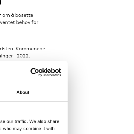
n
r om å bosette
rventet behov for
 fristen. Kommunene
inger i 2022.
åd med vår anmodning.
 om nødvendig. Det er
is direktør Libe
About
odningen, men at de
se our traffic. We also share
 frist.
ers who may combine it with