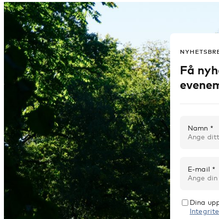
NYHETSBR
Få nyh
evenem
Namn *
E-mail *
Dina upp
Integrite