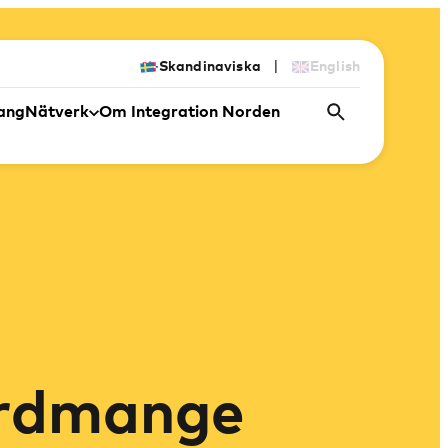
|
Skandinaviska
English
ang
Nätverk
Om Integration Norden
ordmange