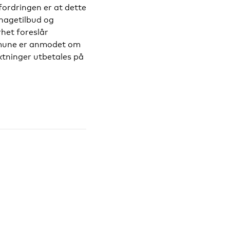
fordringen er at dette
nehagetilbud og
het foreslår
ommune er anmodet om
yktninger utbetales på