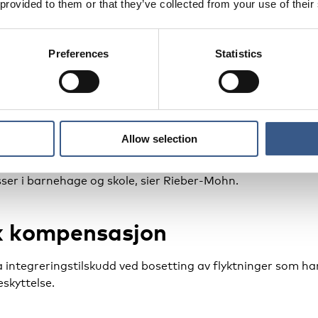
 provided to them or that they’ve collected from your use of their
ring av bolig- og
tilbud
Preferences
Statistics
pet av et år vil være en betydelig økning av bosettingspla
Allow selection
for at kommunene står overfor en stor oppgave, og vil tren
or nye bosettingskommuner innebærer det blant annet tilgj
sser i barnehage og skole, sier Rieber-Mohn.
 kompensasjon
ntegreringstilskudd ved bosetting av flyktninger som har 
eskyttelse.