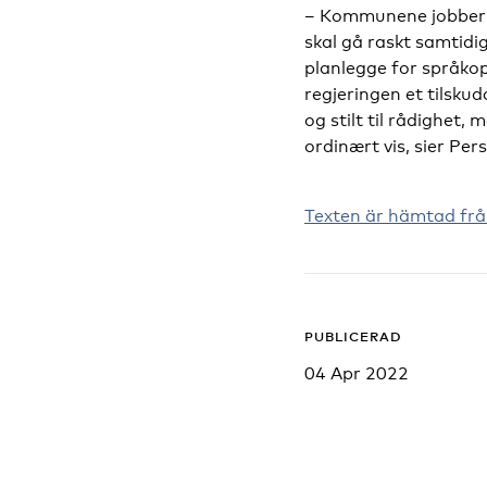
– Kommunene jobber ha
skal gå raskt samtidig
planlegge for språkop
regjeringen et tilsk
og stilt til rådighet,
ordinært vis, sier Per
Texten är hämtad frå
PUBLICERAD
04 Apr 2022