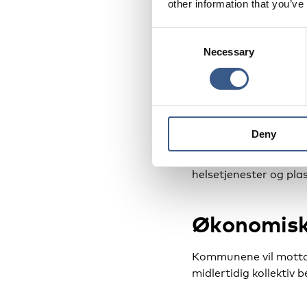
other information that you’ve
Oppskale
Consent
tjeneste
Necessary
Selection
Å bosette 35 000 i lø
Deny
– Jeg har forståelse 
opp sine tjenester. F
helsetjenester og pla
Økonomisk
Kommunene vil motta i
midlertidig kollektiv b