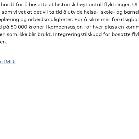
rdt for å bosette et historisk høyt antall flyktninger. Ut
 som vi vet at det vil ta tid å utvide helse-, skole- og bar
plæring og arbeidsmuligheter. For å sikre mer forutsigbar
udd på 50 000 kroner i kompensasjon for hver plass en k
 men som ikke blir brukt. Integreringstilskudd for bosatte fl
sen.
n IMDi