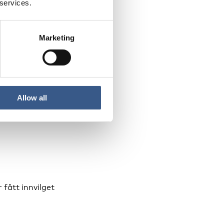
 services.
Marketing
sser i kommunene.
Allow all
ge noe tid til å bygge
engelige boliger,
fått innvilget