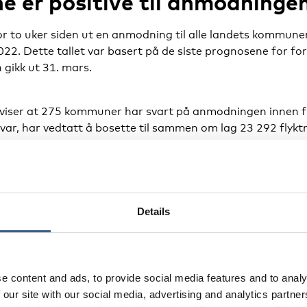
 er positive til anmodninge
r to uker siden ut en anmodning til alle landets kommune
2022. Dette tallet var basert på de siste prognosene for fo
 gikk ut 31. mars.
e viser at 275 kommuner har svart på anmodningen innen
svar, har vedtatt å bosette til sammen om lag 23 292 flyktn
d i at kommunene som har sendt inn svar, har vedtatt i tr
ommuner gitt signal om at de er åpne for å øke kapasiteten
 med tanke på den korte fristen som har blitt gitt, sier IMD
Details
ke har svart, har meldt tilbake at de er positive til anm
e content and ads, to provide social media features and to analy
handling i kommunestyret. 60 kommuner har bedt om utsatt
 our site with our social media, advertising and analytics partn