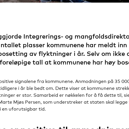
ggjorde Integrerings- og mangfoldsdirekto
ntallet plasser kommunene har meldt inn at
bosetting av flyktninger i år. Selv om ikk
r foreløpige tall at kommunene har høy bose
 positive signalene fra kommunene. Anmodningen på 35 000
ligere i år ble bedt om. Dette viser at kommunene strekke
yktninger er stor. Samarbeid er nøkkelen for å få dette til, s
Marte Mjøs Persen, som understreker at staten skal legge t
 en uforutsigbar tid.