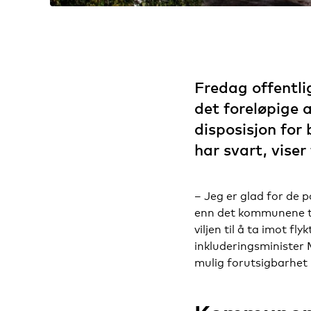
Fredag offentli
det foreløpige a
disposisjon for 
har svart, vise
– Jeg er glad for de
enn det kommunene tid
viljen til å ta imot fl
inkluderingsminister 
mulig forutsigbarhet i