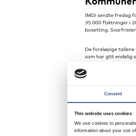
Kommunene
IMDi sendte fredag fo
35 000 flyktninger i 
bosetting. Svarfristen
De foreløpige tallen
som har gitt endelig 
– Vi ser en klar tren
I tillegg har flere k
svært positivt, særlig
Consent
Rieber-Mohn.
This website uses cookies
Flere kommuner som ik
We use cookies to personalis
venter på politisk be
information about your use of