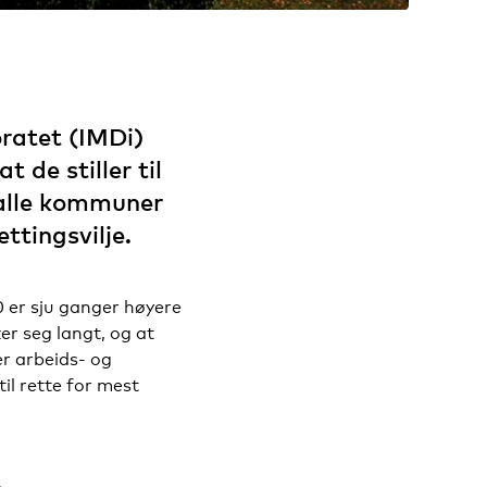
ratet (IMDi)
 de stiller til
e alle kommuner
ttingsvilje.
 er sju ganger høyere
r seg langt, og at
ier arbeids- og
il rette for mest