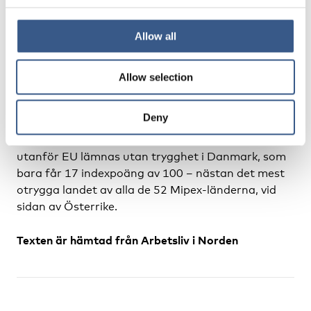
– Utländska medborgare kan dra nytta av tillgång
till grundläggande rättigheter och visst stöd för
Allow all
lika möjligheter, men de har ingen säkerhet på
längre sikt för att de kan bosätta sig permanent,
investera i integration och delta som fullvärdiga
Allow selection
medborgare. Danmark är ett av de mest otrygga
länderna i gruppen med ”tillfällig integration”, med
Deny
en politik som påminner om den som finns i
Österrike och Schweiz. Medborgar från länder
utanför EU lämnas utan trygghet i Danmark, som
bara får 17 indexpoäng av 100 – nästan det mest
otrygga landet av alla de 52 Mipex-länderna, vid
sidan av Österrike.
Texten är hämtad från
Arbetsliv i Norden