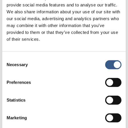
provide social media features and to analyse our traffic.
kan anställas i offentliga jobb.
We also share information about your use of our site with
our social media, advertising and analytics partners who
Sverige begränsade, men
may combine it with other information that you’ve
Danmark ännu mer
provided to them or that they’ve collected from your use
of their services.
Den stora flyktingvågen 2015 – 2016 gjorde att
Sverige införde begränsningar i rätten till
familjeåterföreningar, vilket gjorde att landet föll
Consent
ett poäng i Mipex index. Även i Norge minskade
Necessary
Selection
index, med tre poäng, medan index för Finland
ökade med tre poäng under samma period.
Preferences
Störst negativ ändring skedde i Danmark, vars
index minskade med fyra poäng i Mipex 2020.
Statistics
Landet hamnar i den grupp av länder som Mipex
kallar länder med ”tillfällig integration”. Landets
integrationspolitik beskrivs på följande sätt:
Marketing