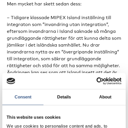
Men mycket har skett sedan dess:
– Tidigare klassade MIPEX Island inställning till
integraton som ”invandring utan integration”,
eftersom invandrarna i Island saknade så många
grundläggande rättigheter för att kunna delta som
jämlikar i det isländska samhället. Nu drar
invandrarna nytta av en ”övergripande inställning”
till integration, som säkrar grundläggande
rättigheter och stöd för att ha samma möjligheter.
Ändringen kan ses som att Island insett att det är
ett invandringslan på samma sätt som alla andra
västeuropeiska länder.
Consent
Details
About
Framförallt nämns den lagstiftning som införts
som skyddar både islänningar och invandrare från
diskriminering på grund av ras, etnicitet eller
This website uses cookies
religion; upprättandet av ett
We use cookies to personalise content and ads, to
jämställdhetsdirektorat, samt att invandrare också