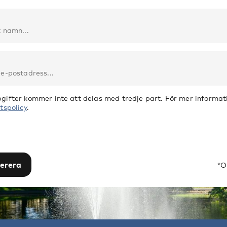
gifter kommer inte att delas med tredje part. För mer informati
tspolicy
.
erera
*O