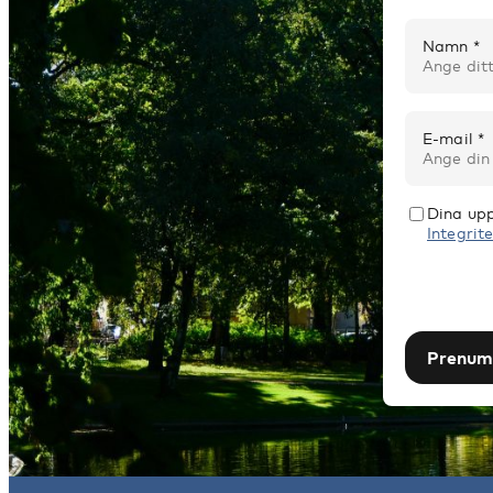
Namn *
E-mail *
Dina upp
Integrite
Prenum