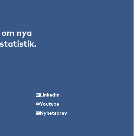
r om nya
tatistik.
LinkedIn
Youtube
Nyhetsbrev