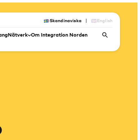
|
Skandinaviska
English
ang
Nätverk
Om Integration Norden
o