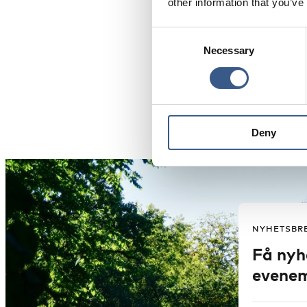
other information that you’ve
Consent
Necessary
Selection
PUBLICERAD
26 Mar 2020
Deny
NYHETSBR
Få nyh
evenem