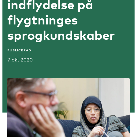
indflydelse på
flygtninges
sprogkundskaber
PUBLICERAD
7 okt 2020