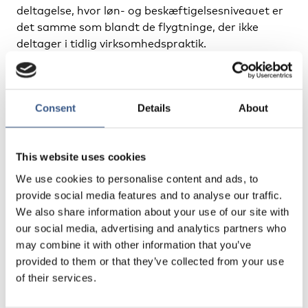
deltagelse, hvor løn- og beskæftigelsesniveauet er
det samme som blandt de flygtninge, der ikke
deltager i tidlig virksomhedspraktik.
Den tid, flygtninge bruger i virksomhedspraktik,
påvirker den tid, de bruger på danskundervisning.
Consent
Details
About
Undersøgelsen viser, at den mistede tid på
skolebænken ikke bliver indhentet inden for de
første fire år i landet. Den negative effekt på
This website uses cookies
formelle sprogkompetencer og fraværet af en
længerevarende positiv beskæftigelseseffekt
We use cookies to personalise content and ads, to
skyldes derfor formentlig, at
provide social media features and to analyse our traffic.
virksomhedspraktikken tager tid fra
We also share information about your use of our site with
danskundervisning.
our social media, advertising and analytics partners who
may combine it with other information that you’ve
Tidlig kontakt med arbejdsmarkedet for nytilkomne
provided to them or that they’ve collected from your use
flygtninge kan med andre ord ikke opveje den tid,
of their services.
de ellers ville have brugt på skolebænken, hverken i
forhold til sprogtilegnelsen eller i forhold til deres