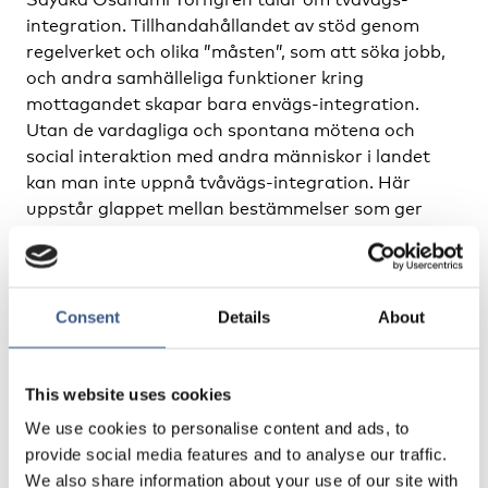
integration. Tillhandahållandet av stöd genom
regelverket och olika ”måsten”, som att söka jobb,
och andra samhälleliga funktioner kring
mottagandet skapar bara envägs-integration.
Utan de vardagliga och spontana mötena och
social interaktion med andra människor i landet
kan man inte uppnå tvåvägs-integration. Här
uppstår glappet mellan bestämmelser som ger
möjligheter till integration och själva upplevelsen
av integration och ett inkluderande samhälle.
– Att delta i civilsamhället och andra mötesplatser
Consent
Details
About
spelar en väldigt stor roll för känslan av
tillhörighet. Att det finns sammanhang där man till
exempel kan prata om eller utöva ett intresse. En
This website uses cookies
av flyktingarna vi intervjuade sade: ”Nu har jag lärt
We use cookies to personalise content and ads, to
mig svenska, men vem ska jag prata svenska med?”,
provide social media features and to analyse our traffic.
säger Sayaka Osanami Törngren.
We also share information about your use of our site with