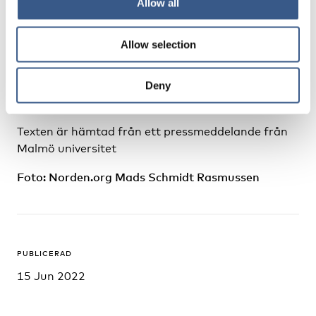
Allow all
gäller till exempel arbetslöshet och
segregationsmönster kan se olika ut, säger Sayaka
Allow selection
Osanami Törngren.
Relaterade länkar
Deny
Mer fakta och slutrapporterna
Texten är hämtad från ett pressmeddelande från
Malmö universitet
Foto: Norden.org Mads Schmidt Rasmussen
PUBLICERAD
15 Jun 2022