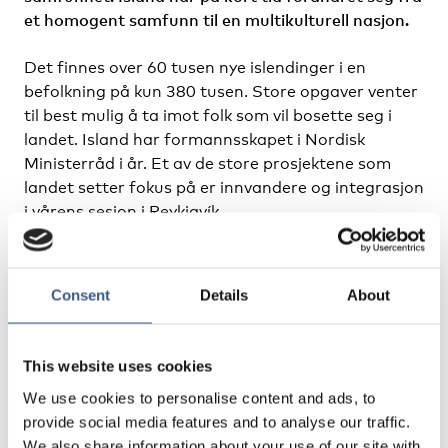
et homogent samfunn til en multikulturell nasjon.
Det finnes over 60 tusen nye islendinger i en
befolkning på kun 380 tusen. Store opgaver venter
til best mulig å ta imot folk som vil bosette seg i
landet. Island har formannsskapet i Nordisk
Ministerråd i år. Et av de store prosjektene som
landet setter fokus på er innvandere og integrasjon
i vårens sesjon i Reykjavík.
Les hele artikkelen på nvl.org
Consent
Details
About
This website uses cookies
PUBLICERAD
We use cookies to personalise content and ads, to
22 Feb 2023
provide social media features and to analyse our traffic.
We also share information about your use of our site with