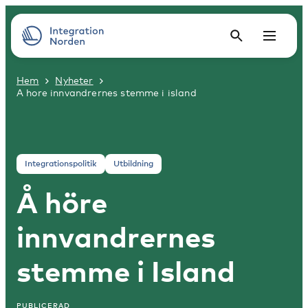
Hem
Nyheter
A hore innvandrernes stemme i island
Integrationspolitik
Utbildning
Å höre
innvandrernes
stemme i Island
PUBLICERAD