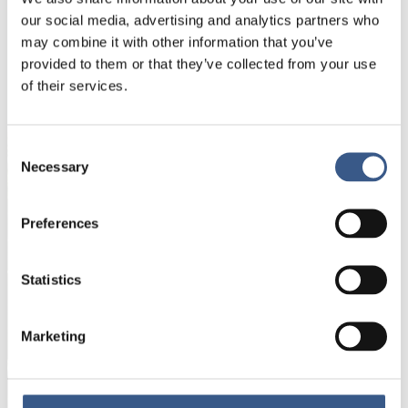
our social media, advertising and analytics partners who
may combine it with other information that you’ve
provided to them or that they’ve collected from your use
NYHETSBREV
of their services.
Få nyhetsbrev och aviseringar om nya
publikationer, evenemang och statistik.
Consent
Necessary
Selection
Namn *
Preferences
E-mail *
Statistics
Dina uppgifter kommer inte att delas med tredje
Marketing
part. För mer information, läs vår
Integritetspolicy
.