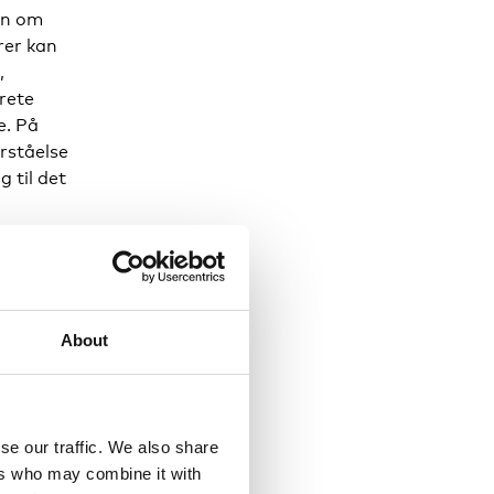
en om
rer kan
,
rete
e. På
rståelse
 til det
About
nd, der
astholde
se our traffic. We also share
ers who may combine it with