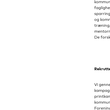
kommune
fagligh
sparring
og kommu
træning,
mentorr
De forsk
Rekrutt
Vi genn
kampagn
printka
kommunik
Forenin