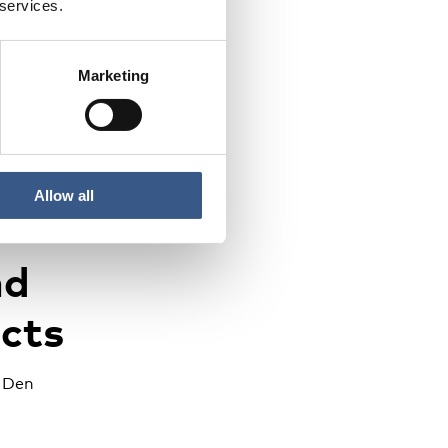
 services.
ge fra
Marketing
ære
illige
Allow all
nd
ects
. Den