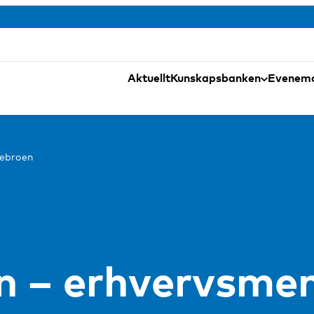
Aktuellt
Kunskapsbanken
Evenem
rebroen
n – erhvervsme