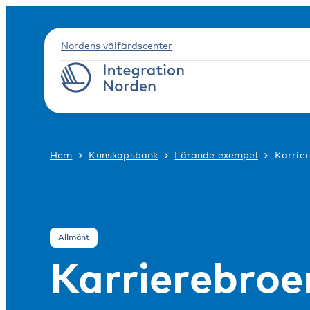
Nordens välfärdscenter
Hem
Kunskapsbank
Lärande exempel
Karrie
Allmänt
Karrierebroe