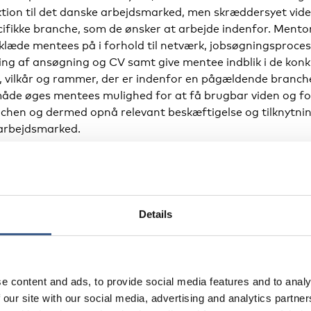
ktion til det danske arbejdsmarked, men skræddersyet vid
ifikke branche, som de ønsker at arbejde indenfor. Mento
klæde mentees på i forhold til netværk, jobsøgningsproces
ng af ansøgning og CV samt give mentee indblik i de konk
, vilkår og rammer, der er indenfor en pågældende branch
åde øges mentees mulighed for at få brugbar viden og fo
chen og dermed opnå relevant beskæftigelse og tilknytning
arbejdsmarked.
Details
rget group
målgruppe: Personer med flygtninge- eller migrantbaggru
eskæftigelsesrettet målsætning, herunder at finde eller f
e content and ads, to provide social media features and to analy
ktik eller uddannelse. Målgruppen indebærer voksne og
 our site with our social media, advertising and analytics partn