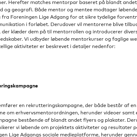
r. Herefter matches mentorpar baseret på blandt andet 
ed og geografi. Både mentor og mentee modtager løbend
 fra Foreningen Lige Adgang for at sikre tydelige forvent
nikation i forløbet. Derudover vil mentorerne blive tilbu
 der klæder dem på til mentorrollen og introducerer diver
edskaber. Vi udbyder løbende mentorkurser og faglige we
ellige aktiviteter er beskrevet i detaljer nedenfor:
eringskampagne
emfører en rekrutteringskampagne, der både består af en 
e om erhvervsmentorordningen, herunder videoer samt 
mpagne bestående af blandt andet flyers og plakater. De
erer vi løbende om projektets aktiviteter og resultater 
gen Lige Adgangs sociale medieplatforme, herunder gen