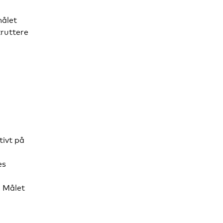
ålet
ruttere
tivt på
es
. Målet