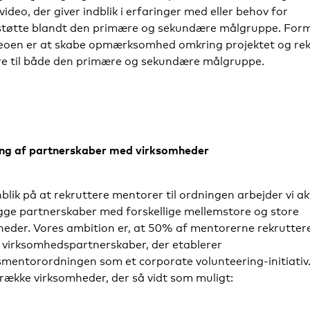
 video, der giver indblik i erfaringer med eller behov for
tøtte blandt den primære og sekundære målgruppe. Form
eoen er at skabe opmærksomhed omkring projektet og rek
re til både den primære og sekundære målgruppe.
ing af partnerskaber med virksomheder
lik på at rekruttere mentorer til ordningen arbejder vi ak
gge partnerskaber med forskellige mellemstore og store
heder. Vores ambition er, at 50% af mentorerne rekrutter
virksomhedspartnerskaber, der etablerer
smentorordningen som et corporate volunteering-initiativ
ltrække virksomheder, der så vidt som muligt: