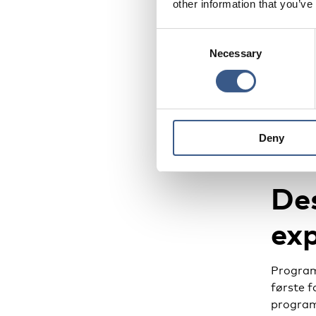
uledsag
other information that you’ve
Consent
Sekundær
Necessary
Selection
civilsa
personer
uden for
Deny
Des
exp
Programm
første f
program