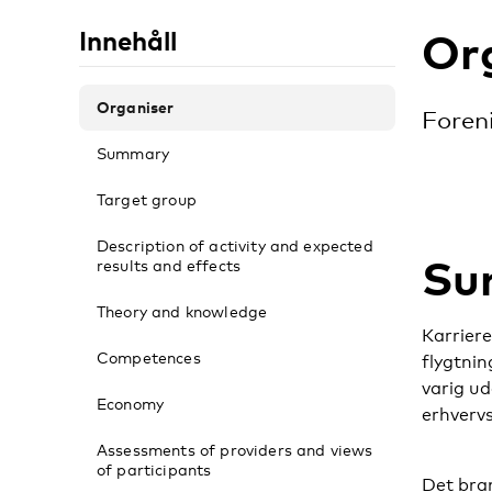
Or
Innehåll
Organiser
Foren
Summary
Target group
Description of activity and expected
Su
results and effects
Theory and knowledge
Karrier
Competences
flygtni
varig u
Economy
erhverv
Assessments of providers and views
of participants
Det bran