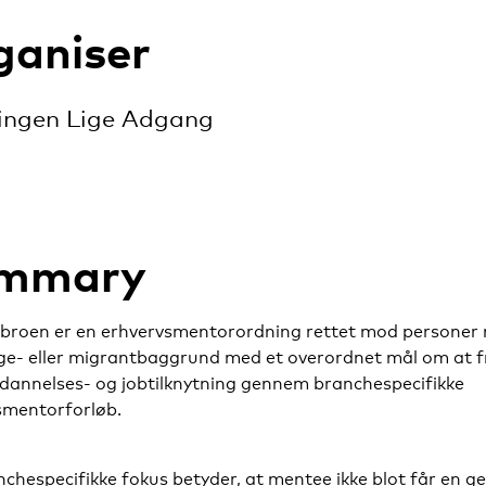
ganiser
ingen Lige Adgang
mmary
ebroen er en erhvervsmentorordning rettet mod personer
nge- eller migrantbaggrund med et overordnet mål om at
ddannelses- og jobtilknytning gennem branchespecifikke
smentorforløb.
chespecifikke fokus betyder, at mentee ikke blot får en g