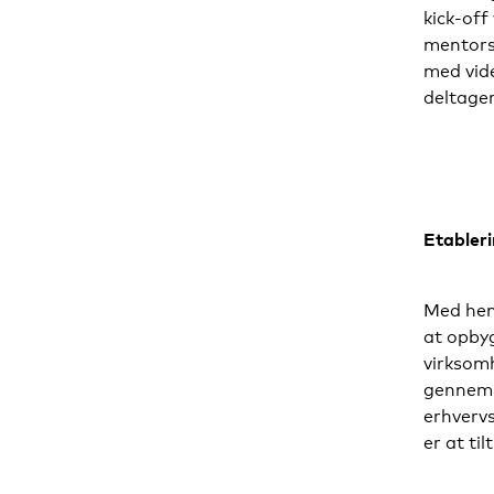
kick-off
mentors
med vid
deltage
Etabler
Med henb
at opby
virksom
gennem 
erhverv
er at ti