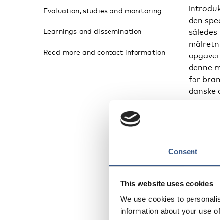
introdu
Evaluation, studies and monitoring
den spec
Learnings and dissemination
således 
målretni
Read more and contact information
opgaver
denne m
for bran
danske 
Consent
Ta
This website uses cookies
Primær 
har en b
We use cookies to personalis
job, pra
information about your use of