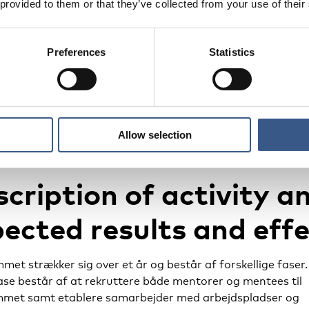
ede unge over 15 år.
 provided to them or that they’ve collected from your use of their
 målgruppe: Frivillige erhvervsmentorer, herunder frivilli
Preferences
Statistics
mfundet og danske arbejdspladser. Det kan således både v
, der er frivillige i deres arbejdstid og personer, som er friv
 arbejdstid.
Allow selection
cription of activity a
ected results and eff
et strækker sig over et år og består af forskellige faser
ase består af at rekruttere både mentorer og mentees til
met samt etablere samarbejder med arbejdspladser og