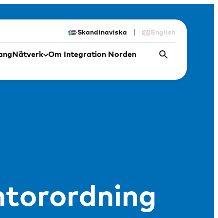
|
Skandinaviska
English
ang
Nätverk
Om Integration Norden
ntorordning