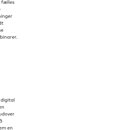
fælles
e
ninger
dt
se
binarer.
digital
en
rudover
på
nem en