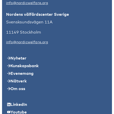
info@nordicwelfare.org
Nordens välfärdscenter Sverige
Svensksundsvägen 11A
11149 Stockholm
info@nordicwelfare.org
Nyheter
Kunskapsbank
Evenemang
Nätverk
Om oss
LinkedIn
Youtube