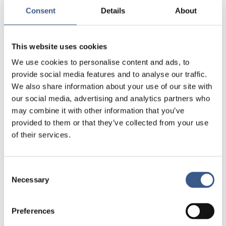
Consent
Details
About
och byråkratiska hinder. Under tiden i projektet får
de kontinuerligt träffa arbetsgivare som behöver
rekrytera och de erbjuds praktik med stöd från
This website uses cookies
Etableringslyftet. Deltagarna är oftast inskrivna i
projektet mellan 6 och 12 månader. 74% av alla
We use cookies to personalise content and ads, to
deltagare har fått en anställning eller påbörjat
provide social media features and to analyse our traffic.
CSN-studier.
We also share information about your use of our site with
our social media, advertising and analytics partners who
may combine it with other information that you’ve
provided to them or that they’ve collected from your use
Teori och kunskap
of their services.
Etableringslyftet är ett samverkansprojekt som
fått stöd från Europeiska socialfonden i tre
Consent
Necessary
omgångar sedan 2018. Projektet har under dessa
Selection
år arbetat fram en egen metodik som bär inslag av
metoderna supported employment,
Preferences
casemanagment och som överensstämmer med