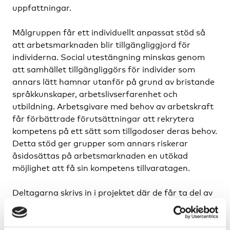
uppfattningar.
Målgruppen får ett individuellt anpassat stöd så
att arbetsmarknaden blir tillgängliggjord för
individerna. Social utestängning minskas genom
att samhället tillgängliggörs för individer som
annars lätt hamnar utanför på grund av bristande
språkkunskaper, arbetslivserfarenhet och
utbildning. Arbetsgivare med behov av arbetskraft
får förbättrade förutsättningar att rekrytera
kompetens på ett sätt som tillgodoser deras behov.
Detta stöd ger grupper som annars riskerar
åsidosättas på arbetsmarknaden en utökad
möjlighet att få sin kompetens tillvaratagen.
Deltagarna skrivs in i projektet där de får ta del av
olika dialogbaserade gruppaktiviteter anpassade
utifrån deras behov. De får stöd via språk- och
kulturstödjare som undanröjer språkliga, kulturella