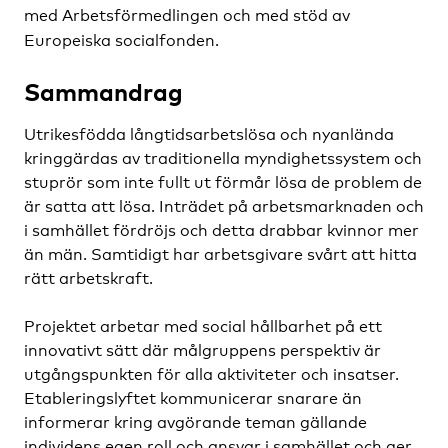
med Arbetsförmedlingen och med stöd av
Europeiska socialfonden.
Sammandrag
Utrikesfödda långtidsarbetslösa och nyanlända
kringgärdas av traditionella myndighetssystem och
stuprör som inte fullt ut förmår lösa de problem de
är satta att lösa. Inträdet på arbetsmarknaden och
i samhället fördröjs och detta drabbar kvinnor mer
än män. Samtidigt har arbetsgivare svårt att hitta
rätt arbetskraft.
Projektet arbetar med social hållbarhet på ett
innovativt sätt där målgruppens perspektiv är
utgångspunkten för alla aktiviteter och insatser.
Etableringslyftet kommunicerar snarare än
informerar kring avgörande teman gällande
individens egen roll och ansvar i samhället och ger