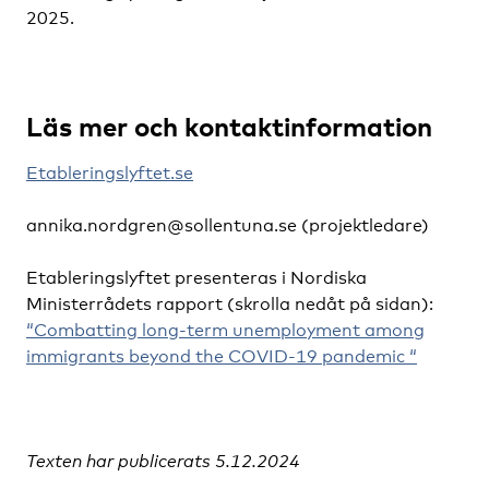
2025.
Läs mer och kontaktinformation
Etableringslyftet.se
annika.nordgren@sollentuna.se
(projektledare)
Etableringslyftet presenteras i Nordiska
Ministerrådets rapport (skrolla nedåt på sidan):
“Combatting long-term unemployment among
immigrants beyond the COVID-19 pandemic “
Texten har publicerats 5.12.2024