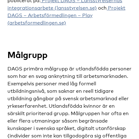
publicerat på:
Projekt DAGS – Länsstyrelsernas
integrationsarbete (lansstyrelsen.se)
och
Projekt
DAGS – Arbetsförmedlingen – Play
(arbetsformedlingen.se)
Målgrupp
DAGS primära målgrupp är utlandsfödda personer
som har en svag anknytning till arbetsmarknaden.
Exempelvis personer med låg formell
utbildningsnivå, som saknar en reell tidigare
utbildning gångbar på svensk arbetsmarknad eller
yrkeserfarenhet. Utlandsfödda kvinnor är en
särskilt prioriterad grupp. Målgruppen har ofta en
eller flera utmaningar såsom begränsade
kunskaper i svenska språket, digitalt utanförskap
(individer som inte kan tillgodogöra sig offentliga