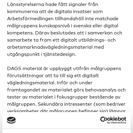
Länsstyrelserna hade fått signaler från
kommunerna att de digitala insatser som
Arbetsförmedlingen tillhandahöll inte matchade
målgruppens kunskapsnivå i svenska eller digital
kompetens. Därav beslutades att i samverkan och
samarbete ta fram ett digitalt utbildnings- och
arbetsmarknadsvägledningsmaterial med
utgångspunkt i tjänstedesign.
DAGS material är uppbyggt utifrån målgruppens
förutsättningar att ta till sig ett digitalt
vägledningsmaterial. Inför och under
framtagandet av materialet görs behovsanalys och
tester av materialet i fokusgrupper bestående av
målgruppen. Sekundära intressenter (som bedriver
verksamheter där målgruppen befinner sig) lämnar
också inspel på materialet i processen. Materialet
testas också i fokusgrupperna då det färdigställs.
All behovsanalys och testning av materialet görs