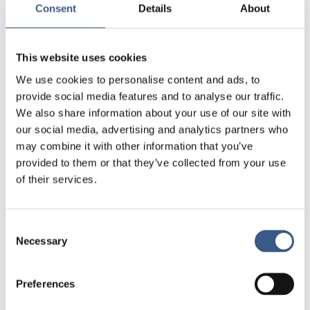
Consent
Details
About
praktiskt.
DAGS samverkansgrupp består av ett antal
This website uses cookies
aktörer inom offentlig förvaltning.
We use cookies to personalise content and ads, to
Samverkansgruppen är en viktig del i
provide social media features and to analyse our traffic.
behovsanalysen samt för den generella styrningen
We also share information about your use of our site with
av det operativa arbetet med materialet.
our social media, advertising and analytics partners who
may combine it with other information that you’ve
provided to them or that they’ve collected from your use
of their services.
Kompetenser
För att använda materialet krävs ingen utbildning.
Consent
Materialet är tänkt som komplement till redan
Necessary
Selection
tilltänkta insatser såsom vägledningssyfte till
utbildning, information inför rekryteringsträffar,
Preferences
generell information om arbetsmarknaden på
mässor och/eller utställningar med mera.