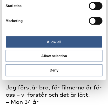
Materialet kan även användas i
Statistics
språkundervisningssyfte i svenska som andraspråk.
Ekonomi
Marketing
Materialet har producerats i samverkan mellan
flera offentliga aktörer såsom Länsstyrelserna och
Allow all
Arbetsförmedlingen. Materialet är publicerat på
dessa myndigheters digitala plattformar och finns
tillgängligt att använda utan kostnad.
Allow selection
Deny
Jag förstår bra, för filmerna är för
oss – vi förstår och det är lätt.
– Man 34 år