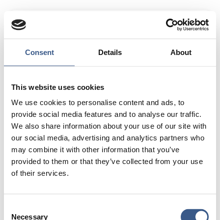
För ungefär ett år sedan aktiverade EU:s
massflyktdirektiv för första gången. Varför är
direktivet så unikt och centralt för att förstå
Consent
Details
About
utmaningarna med flyktingmottagande i Europa? Hur
kan vi beskriva förutsättningarna för
flyktingmottagande innan dess aktiverades? Direktivet
This website uses cookies
har förlängts till 24 mars 2024; vad kan vi förvänta oss
kommer hända efter det och hur förbereder vi oss för
We use cookies to personalise content and ads, to
olika scenarier?
provide social media features and to analyse our traffic.
We also share information about your use of our site with
Konferensen riktas till praktiker, migrationsexperter,
our social media, advertising and analytics partners who
akademiker men även civilsamhället och media som är
may combine it with other information that you’ve
intresserade av villkoren för asyl i Europa.
provided to them or that they’ve collected from your use
of their services.
Program och anmälan.
Consent
Konferensen hålls på engelska.
Necessary
Selection