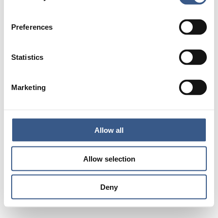
fredagen 14 april
Sista dagen för anmälan är
.
Preferences
Statistics
Marketing
Allow all
Allow selection
Deny