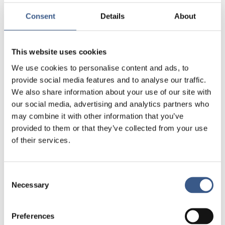
ministerrådet, presenterar rådets kartläggningar
av de nordiska ländernas olika insatser för utrikes
Consent
Details
About
födda kvinnor. Hennes presentation kommer att
hållas på norska. Deltar gör även Gulan Avci,
Liberalerna, och Josefine Palmqvist Schultz, ESF-
This website uses cookies
projektet Jämställd etablering.
We use cookies to personalise content and ads, to
provide social media features and to analyse our traffic.
Läs mer här
We also share information about your use of our site with
our social media, advertising and analytics partners who
Till anmälan
may combine it with other information that you’ve
provided to them or that they’ve collected from your use
Seminariet anordnas inom
of their services.
forskningsprojektet
Lärdomar om
integration
samt mötesserien
Mötesplats
integration
.
Consent
Necessary
Selection
Preferences
NYHETSBREV