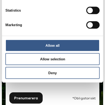
Få nyhetsbrev och aviseringar om nya
Statistics
publikationer, evenemang och statistik.
Marketing
Namn *
Allow all
E-mail *
Allow selection
Dina uppgifter kommer inte att delas med tredje
part. För mer information, läs vår
Deny
Integritetspolicy
.
Prenumerera
*Obligatoriskt