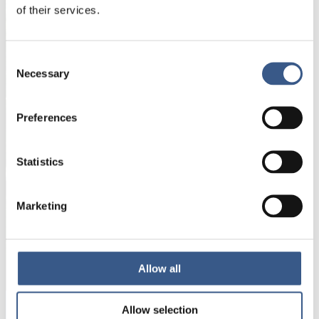
of their services.
Namn *
Consent
Necessary
Selection
E-mail *
Preferences
Dina uppgifter kommer inte att delas med tredje
part. För mer information, läs vår
Statistics
Integritetspolicy
.
Marketing
Prenumerera
*Obligatoriskt
Allow all
Allow selection