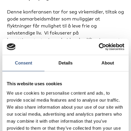
Denne konferansen tar for seg virkemidler, tiltak og
gode samarbeidsmåter som muliggjør at
flyktninger får mulighet til å leve frie og
selvstendige liv. Vi fokuserer på
bosettingsstrategier, arbeid og kvalifisering, samt
familien.
Mer info
Consent
Details
About
This website uses cookies
We use cookies to personalise content and ads, to
provide social media features and to analyse our traffic.
We also share information about your use of our site with
NYHETSBREV
our social media, advertising and analytics partners who
Få nyhetsbrev och aviseringar om nya
may combine it with other information that you’ve
publikationer, evenemang och statistik.
provided to them or that they’ve collected from your use