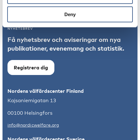
Integration
Norden
Deny
NYHETSBREV
Få nyhetsbrev och aviseringar om nya
publikationer, evenemang och statistik.
Registrera dig
Nordens välfärdscenter Finland
Kajsaniemigatan 13
00100 Helsingfors
info@nordicwelfare.org
Nordens välfärdscenter Sverige