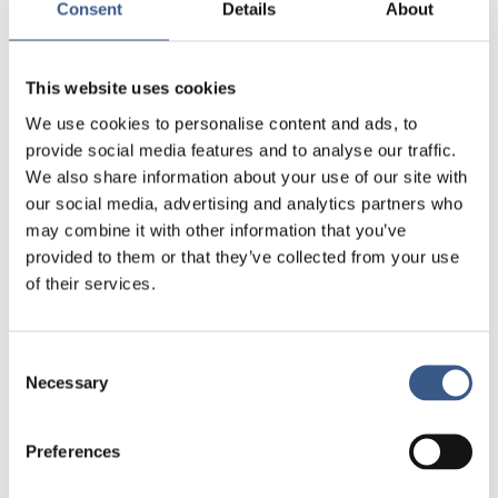
Consent
Details
About
erfarenheter kan utgöra en tillväxtfaktor
lyfta goda exempel på hur nyanlända snabbare
kan komma ut på arbetsmarknaden
This website uses cookies
diskutera hur man får till bra samarbeten mellan
We use cookies to personalise content and ads, to
kommuner, det lokala näringslivet och
provide social media features and to analyse our traffic.
civilsamhället
We also share information about your use of our site with
gå igenom vad forskningen säger om integration
our social media, advertising and analytics partners who
i områden med negativ befolkningsutveckling
may combine it with other information that you’ve
provided to them or that they’ve collected from your use
OBS! Antalet platser är begränsade.
of their services.
I samarbete med
Nordregio
.
Consent
Necessary
Selection
NYHETSBREV
Preferences
Få nyhetsbrev och aviseringar om nya