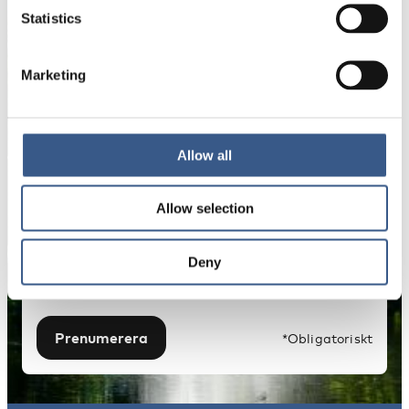
publikationer, evenemang och statistik.
Statistics
Namn *
Marketing
E-mail *
Allow all
Allow selection
Dina uppgifter kommer inte att delas med tredje
part. För mer information, läs vår
Integritetspolicy
.
Deny
Prenumerera
*Obligatoriskt