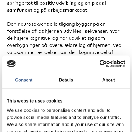
springbræt til positiv udvikling og en plads i
samfundet og på arbejdsmarkedet.
Den neurosekventielle tilgang bygger på en
forståelse af, at hjernen udvikles i sekvenser, hvor
de højere kognitive lag har udviklet sig som
overbygninger på lavere, ældre lag af hjernen. Ved
voldsomme hændelser kan den kognitive del af
hjernen ’lukke ned’, og de ældre dele af hjernen kan
tage over og skabe store problemer med at
fungere i en almindelig hverdag.
Consent
Details
About
Underviser:
Marianne Badstue
This website uses cookies
Tilmelding
We use cookies to personalise content and ads, to
provide social media features and to analyse our traffic.
We also share information about your use of our site with
our social media, advertising and analytics partners who