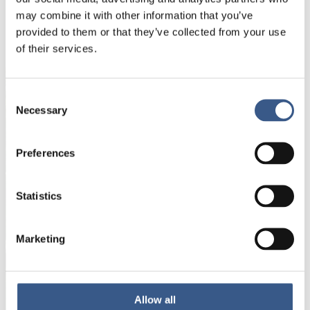
may combine it with other information that you’ve
NYHETSBREV
provided to them or that they’ve collected from your use
Få nyhetsbrev och aviseringar om nya
of their services.
publikationer, evenemang och statistik.
Consent
Namn *
Necessary
Selection
Preferences
E-mail *
Statistics
Dina uppgifter kommer inte att delas med tredje
part. För mer information, läs vår
Integritetspolicy
.
Marketing
Allow all