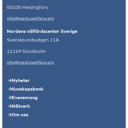
00100 Helsingfors
info@nordicwelfare.org
Nordens välfärdscenter Sverige
Svensksundsvägen 11A
11149 Stockholm
info@nordicwelfare.org
Nyheter
Kunskapsbank
Evenemang
Nätverk
Om oss