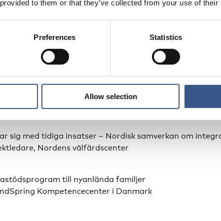
 provided to them or that they’ve collected from your use of their
ring och kaffe
Preferences
Statistics
g av konferensen
on
, direktör Nordens välfärdscenter
Allow selection
nsatser och skolförberedande insatser
ar sig med tidiga insatser – Nordisk samverkan om integr
jektledare, Nordens välfärdscenter
astödsprogram till nyanlända familjer
indSpring Kompetencecenter i Danmark