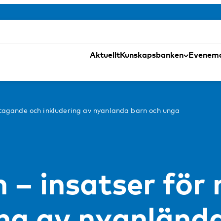
Aktuellt
Kunskapsbanken
Evenem
tagande och inkludering av nyanlanda barn och unga
 – insatser fö
ing av nyanländ