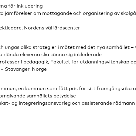
na för inkludering
ka jämförelser om mottagande och organisering av skolgån
jektledare, Nordens välfärdscenter
h ungas olika strategier i mötet med det nya samhället – 
anlända eleverna ska känna sig inkluderade
professor i pedagogik, Fakultet for utdanningsvitenskap 
 – Stavanger, Norge
kommun, en kommun som fått pris för sitt framgångsrika 
 omgivande samhällets betydelse
ekst- og integreringsansvarleg och assisterande rådman