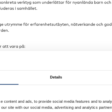
konkreta verktyg som underlättar för nyanlända barn och 
kluderas i samhället.
ge utrymme för erfarenhetsutbyten, nätverkande och go
rden.
 att vara på:
er till nyanlända familjer
och andra tidiga insatser till nyanlända barn
Details
för inkludering – vad säger forskningen?
irerande exempel från kommuner och organisationer
e content and ads, to provide social media features and to analy
 our site with our social media, advertising and analytics partn
sen, journalist