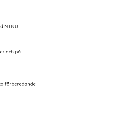
 vid NTNU
ler och på
Skolförberedande