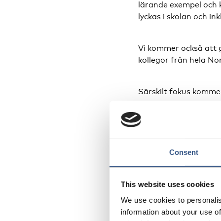
lärande exempel och 
lyckas i skolan och in
Vi kommer också att 
kollegor från hela No
Särskilt fokus kommer
Föräldrastödinsats
Skolförberedande 
Consent
Skolan som arena 
Lärande och insp
This website uses cookies
Program
We use cookies to personalis
information about your use of
Moderator: Lene Johan