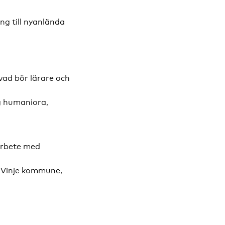
g till nyanlända
vad bör lärare och
og humaniora,
arbete med
n Vinje kommune,