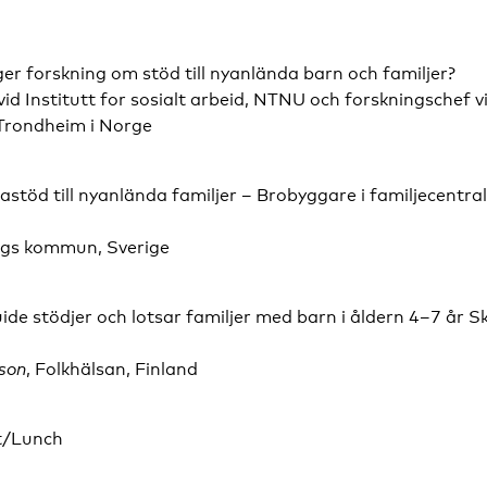
er forskning om stöd till nyanlända barn och familjer?
 vid Institutt for sosialt arbeid, NTNU och forskningschef
Trondheim i Norge
astöd till nyanlända familjer – Brobyggare i familjecentra
ngs kommun, Sverige
uide stödjer och lotsar familjer med barn i åldern 4–7 år 
d
son
, Folkhälsan, Finland
t/Lunch