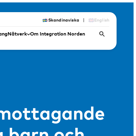
|
Skandinaviska
English
ang
Nätverk
Om Integration Norden
r mottagande
a barn och