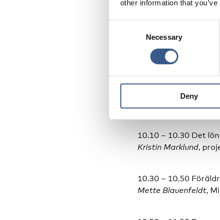
other information that you’ve
Consent
9.30 – 10.00 Registre
Necessary
Selection
10.00 – 10.10 Öppnin
Ewa Persson Göranss
Deny
Tema: Föräldrastödsi
10.10 – 10.30 Det lön
Kristin Marklund
, pro
10.30 – 10.50 Föräldr
Mette Blauenfeldt
, M