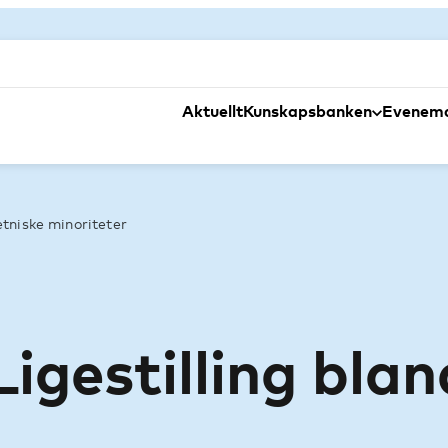
Aktuellt
Kunskapsbanken
Evenem
etniske minoriteter
igestilling blan