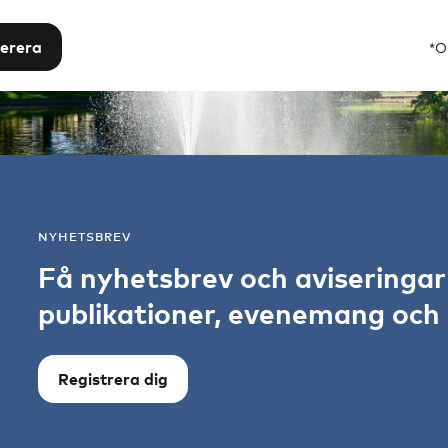
erera
*O
NYHETSBREV
Få nyhetsbrev och aviseringa
publikationer, evenemang och s
Registrera dig