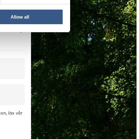
Allow all
tioner,
on, läs vår