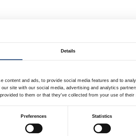
ter følgende spørgsmål til debat:
Details
or at fremme ligestilling og hvordan?
rmer, når der ikke er tale om lovbrud og er det i orden at 
oner?
e content and ads, to provide social media features and to analy
tilling altid et spørgsmål om social kontrol?
 our site with our social media, advertising and analytics partn
 provided to them or that they’ve collected from your use of their
Preferences
Statistics