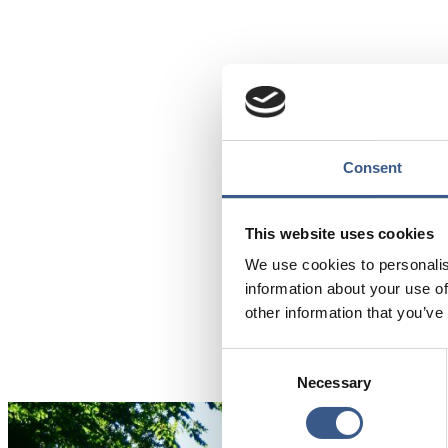
Konferencen sæt
Consent
hvem har ansvar f
kan man påvirke no
This website uses cookies
normer og traditi
We use cookies to personalis
Er manglende liges
information about your use of
Till anmälan
other information that you’ve
Consent
Necessary
Selection