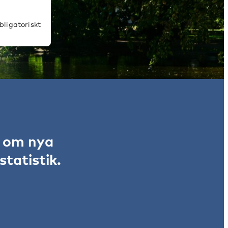
bligatoriskt
r om nya
tatistik.