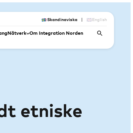
|
Skandinaviska
English
ang
Nätverk
Om Integration Norden
dt etniske