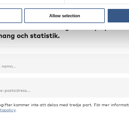
Allow selection
EV
etsbrev och aviseringar om nya publika
ang och statistik.
gifter kommer inte att delas med tredje part. För mer informati
tspolicy
.