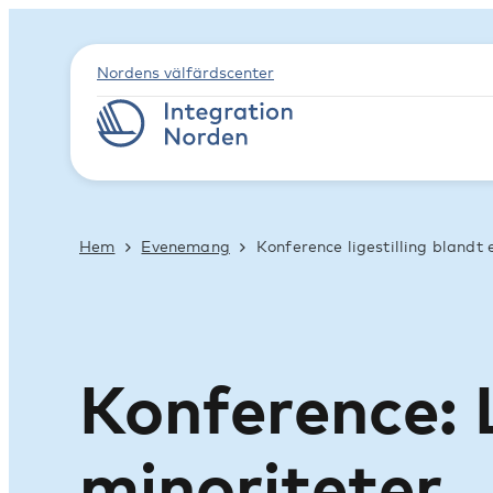
Nordens välfärdscenter
Hem
Evenemang
Konference ligestilling blandt 
Konference: L
minoriteter