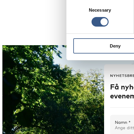
Consent
partnerskapsprogramm
Necessary
Selection
i Tammerforshuset.
Deny
NYHETSBR
Få nyh
evenem
Namn *