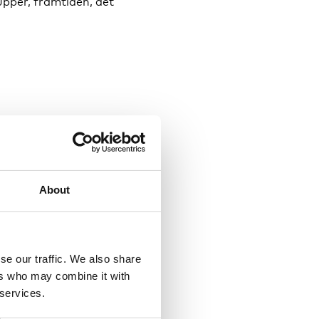
upper, framtiden, det
 arbetet
About
. För dig som arbetar
, myndighet,
se our traffic. We also share
fattare, företrädare
ers who may combine it with
.
 services.