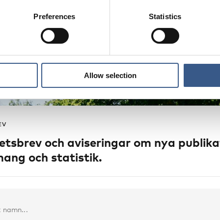
et för integration som ordnas vartannat år. År 2022 sa
Preferences
Statistics
Allow selection
EV
etsbrev och aviseringar om nya publika
ang och statistik.