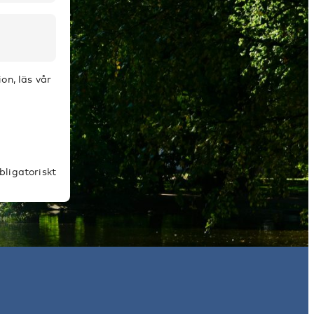
on, läs vår
bligatoriskt