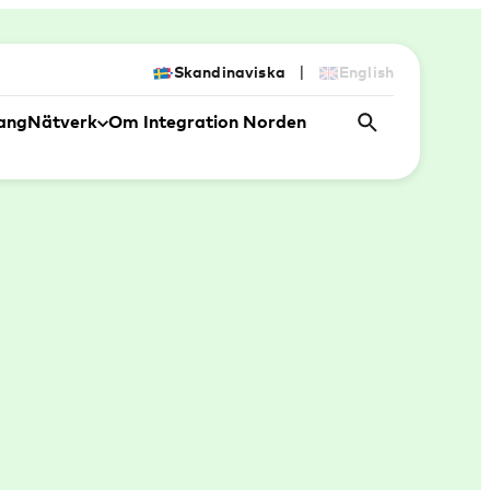
|
Skandinaviska
English
ang
Nätverk
Om Integration Norden