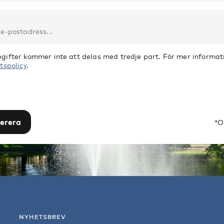
gifter kommer inte att delas med tredje part. För mer informati
tspolicy
.
erera
*O
NYHETSBREV