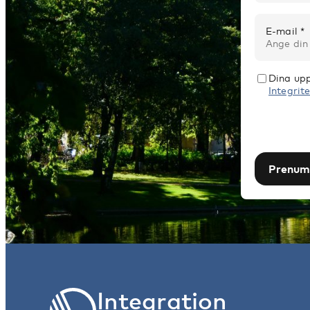
E-mail *
Dina upp
Integrite
Prenum
Integration