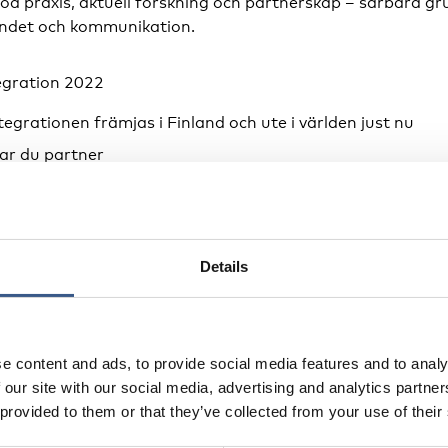
od praxis, aktuell forskning och partnerskap – sårbara gr
tandet och kommunikation.
egration 2022
tegrationen främjas i Finland och ute i världen just nu
tar du partner
öd för att utveckla din kompetens och ditt välbefinnande i
ner av olika integrationsaktörer i utställningslokalen.
Details
egration 2022 avsedd för?
ar sig till aktörer inom integration och flyktingmottagning
igrations- och mottagningsteman som organisationsaktör
e content and ads, to provide social media features and to analy
forskare och för dig som främjar integration som besluts
 our site with our social media, advertising and analytics partn
re, företagare, företrädare för företag eller aktiv frivillig
 provided to them or that they’ve collected from your use of their
tion är huvudevenemanget för integrationsaktörer och