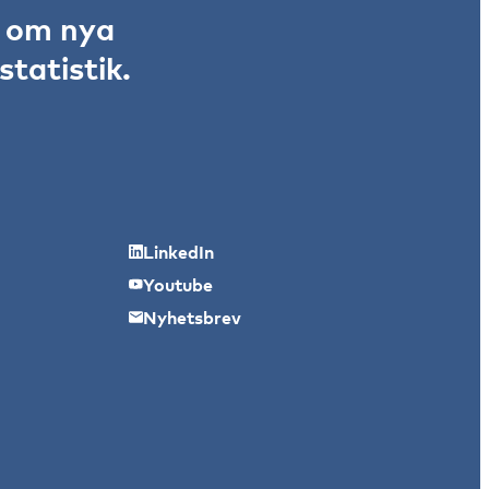
r om nya
tatistik.
LinkedIn
Youtube
Nyhetsbrev