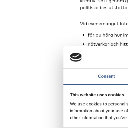
kreativt sätt genom g
politiska beslutsfat
Vid evenemanget Int
får du höra hur in
nätverkar och hit
får du tips och st
ser du presentatio
Consent
Vem är int
Integration 2022 rikt
This website uses cookies
med integrations-, m
We use cookies to personalis
kommunanställd eller 
information about your use of
för en minderårig, lära
other information that you’ve
Evenemanget Integra