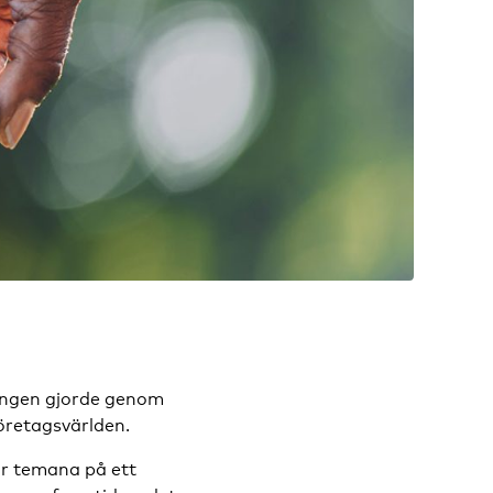
mangen gjorde genom
öretagsvärlden.
ar temana på ett