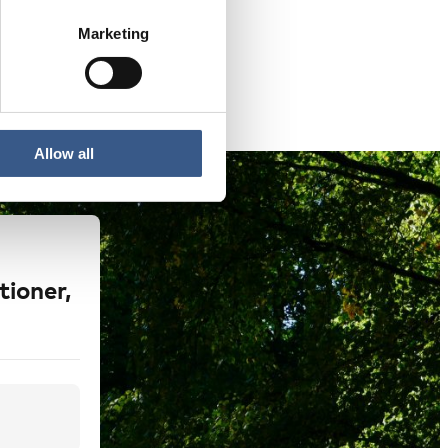
mlas vi i Tammerfors
Marketing
Allow all
tioner,