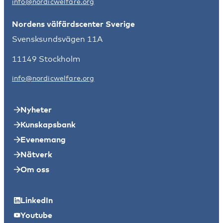
info@nordicwelfare.org
Nordens välfärdscenter Sverige
Svensksundsvägen 11A
11149 Stockholm
info@nordicwelfare.org
Nyheter
Kunskapsbank
Evenemang
Nätverk
Om oss
LinkedIn
Youtube