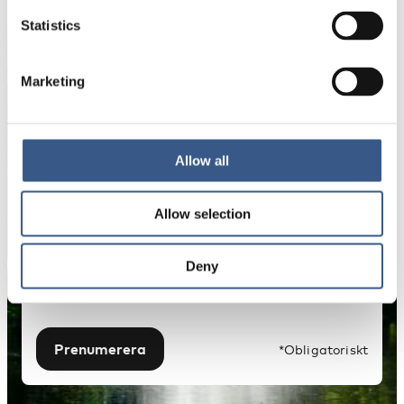
Få nyhetsbrev och aviseringar om nya
publikationer, evenemang och statistik.
Statistics
Marketing
Namn *
E-mail *
Allow all
Allow selection
Dina uppgifter kommer inte att delas med tredje
part. För mer information, läs vår
Integritetspolicy
.
Deny
Prenumerera
*Obligatoriskt