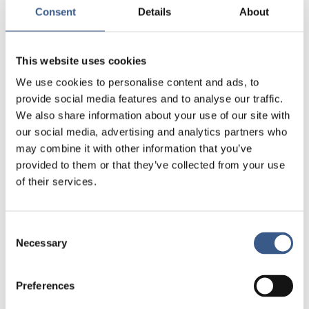
Consent
Details
About
Shereen el Feki, Forfatter til bogen “Sex and the
Citadel: Intimate Life in a Changing Arab World”,
Professor of Global Practice, University of
This website uses cookies
Toronto
We use cookies to personalise content and ads, to
Annabelle Boettcher, Professor for
provide social media features and to analyse our traffic.
Contemporary Middle East Studies SDU,
We also share information about your use of our site with
forfatter til flere bøger om Syrien og p.t. bl.a.
our social media, advertising and analytics partners who
leder af project ”Cultural negotiation processes
may combine it with other information that you’ve
by Muslim migrant patients in Denmark”
provided to them or that they’ve collected from your use
of their services.
Repræsentant fra KVINFOs MENA program
Läs mer
Consent
Necessary
Selection
Preferences
NYHETSBREV