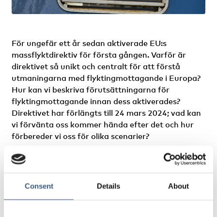
För ungefär ett år sedan aktiverade EU:s
massflyktdirektiv för första gången. Varför är
direktivet så unikt och centralt för att förstå
utmaningarna med flyktingmottagande i Europa?
Hur kan vi beskriva förutsättningarna för
flyktingmottagande innan dess aktiverades?
Direktivet har förlängts till 24 mars 2024; vad kan
vi förvänta oss kommer hända efter det och hur
förbereder vi oss för olika scenarier?
Konferensen riktas till praktiker,
migrationsexperter, akademiker men även
civilsamhället och media som är intresserade av
Consent
Details
About
villkoren för asyl i Europa.