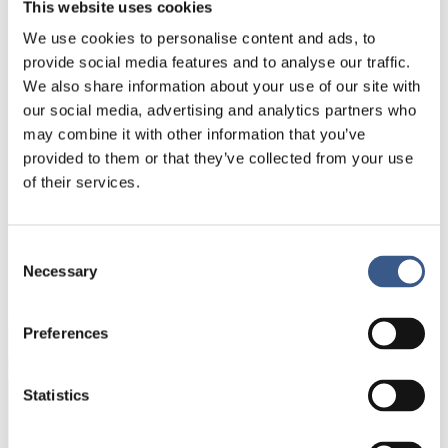
Program och anmälan.
This website uses cookies
We use cookies to personalise content and ads, to
provide social media features and to analyse our traffic.
We also share information about your use of our site with
Konferensen hålls på engelska.
our social media, advertising and analytics partners who
may combine it with other information that you’ve
fredagen 14 april
Sista dagen för anmälan är
.
provided to them or that they’ve collected from your use
of their services.
Consent
NYHETSBREV
Necessary
Selection
Få nyhetsbrev och aviseringar om nya
publikationer, evenemang och statistik.
Preferences
Namn *
Statistics