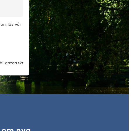
on, läs vår
bligatoriskt
r om nya