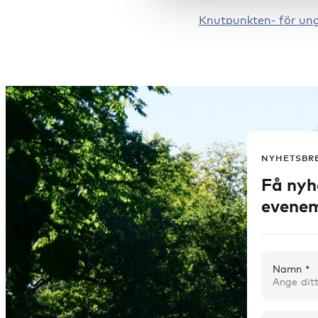
Knutpunkten- för ung
NYHETSBR
Få nyh
evenem
Namn *