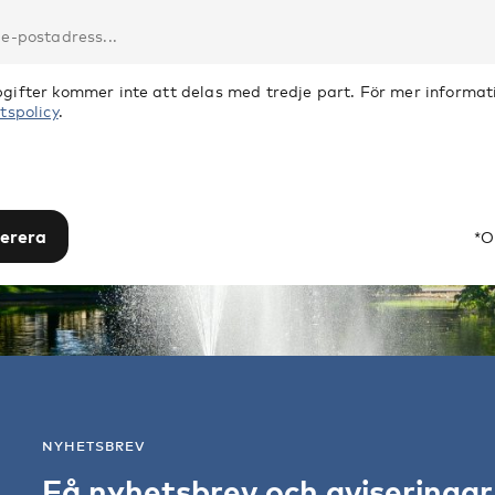
gifter kommer inte att delas med tredje part. För mer informati
tspolicy
.
erera
*O
NYHETSBREV
Få nyhetsbrev och aviseringa