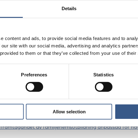
tockholms Universitet.
Details
pp
e content and ads, to provide social media features and to analy
ideellt engagerade som möter ensamkommande barn och
 our site with our social media, advertising and analytics partn
 provided to them or that they’ve collected from your use of their
n
Preferences
Statistics
relsen i Östergötlands webbplats
ngår i en serie frukostseminarier om ensamkommande bar
Allow selection
 framtagandet av familjehemsutbildning anpassad för n