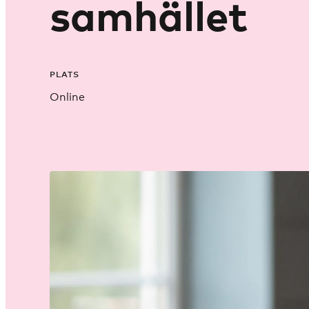
samhället
PLATS
Online