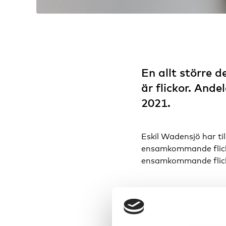
En allt större 
är flickor. Ande
2021.
Eskil Wadensjö har ti
ensamkommande flickor
ensamkommande flick
Föreläs