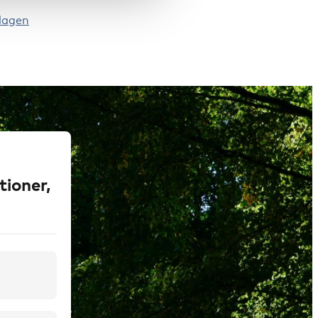
lagen
tioner,