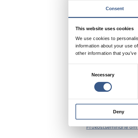
Eskil Wadensjö från S
Consent
Målgru
This website uses cookies
We use cookies to personalis
Yrkesverksamma och 
information about your use of
other information that you’ve
Anmäla
Consent
Necessary
Selection
Anmäl dig på Länssty
Det här seminariet i
även:
Deny
Frukostseminarie om