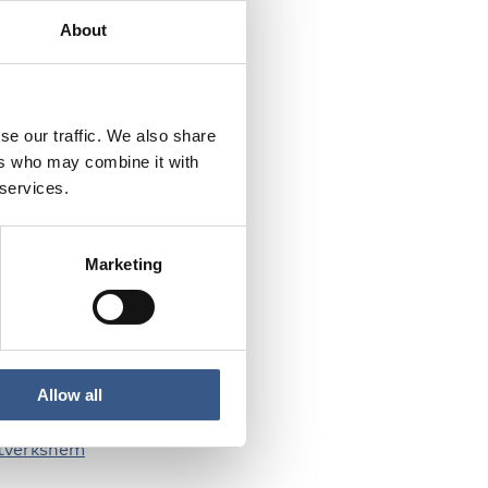
About
se our traffic. We also share
 unga.
ers who may combine it with
 services.
Marketing
n under mars 2022, se
Allow all
ätverkshem