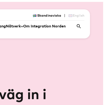
|
Skandinaviska
English
ang
Nätverk
Om Integration Norden
äg in i