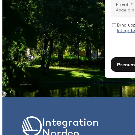
E-mail *
Dina upp
Integrite
Prenum
Integration
Norden