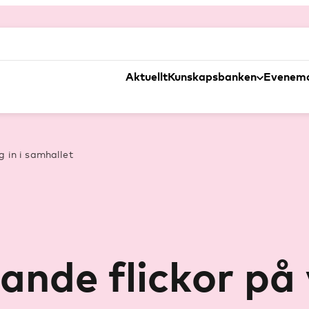
Aktuellt
Kunskapsbanken
Evenem
 in i samhallet
e flickor på v