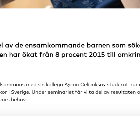
del av de ensamkommande barnen som söker
len har ökat från 8 procent 2015 till omkr
llsammans med sin kollega Aycan Celikaksoy studerat hur 
 i Sverige. Under seminariet får vi ta del av resultaten o
ors behov.
are